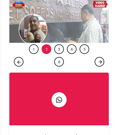
ÖZEL HABE
1
2
3
4
5
ÖZEL HABER
6
Şanlıurfa'da bir ömür ocağın başında:
Çıraklığını yapmadığın işin ustalığını
yapamazsın