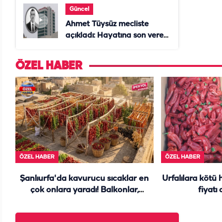
Güncel
Ahmet Tüysüz mecliste
açıkladı: Hayatına son veren
daire başkanı "İsteselerdi
ölmezdim" notunu bıraktı
ÖZEL HABER
ÖZEL HABER
ÖZEL HABER
Şanlıurfa'da kavurucu sıcaklar en
Urfalılara kötü 
çok onlara yaradı! Balkonlar,
fiyatı
damlar yine renk cümbüşü...