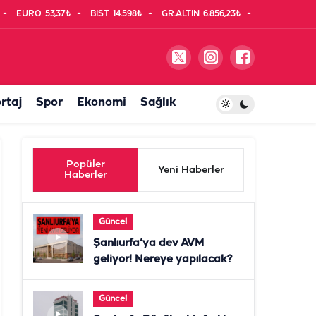
EURO
53,37₺
BIST
14.598₺
GR.ALTIN
6.856,23₺
rtaj
Spor
Ekonomi
Sağlık
Popüler
Yeni Haberler
Haberler
Güncel
Şanlıurfa’ya dev AVM
geliyor! Nereye yapılacak?
Güncel