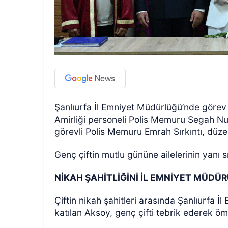
Şanlıurfa İl Emniyet Müdürlüğü’nde göre
Amirliği personeli Polis Memuru Segah Nu
görevli Polis Memuru Emrah Sırkıntı, düzenl
Genç çiftin mutlu gününe ailelerinin yanı s
NİKAH ŞAHİTLİĞİNİ İL EMNİYET MÜDÜ
Çiftin nikah şahitleri arasında Şanlıurfa İ
katılan Aksoy, genç çifti tebrik ederek ö