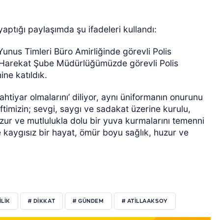
tığı paylaşımda şu ifadeleri kullandı:
nus Timleri Büro Amirliğinde görevli Polis
Harekat Şube Müdürlüğümüzde görevli Polis
ne katıldık.
 bahtiyar olmalarını’ diliyor, aynı üniformanın onurunu
ftimizin; sevgi, saygı ve sadakat üzerine kurulu,
zur ve mutlulukla dolu bir yuva kurmalarını temenni
e kaygısız bir hayat, ömür boyu sağlık, huzur ve
ILIK
# DIKKAT
# GÜNDEM
# ATILLAAKSOY