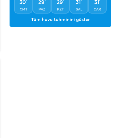
°
°
°
°
°
30
29
29
31
31
CMT
PAZ
PZT
SAL
ÇAR
Tüm hava tahminini göster