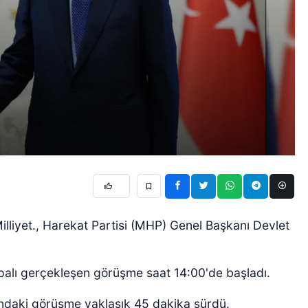
liyet., Harekat Partisi (MHP) Genel Başkanı Devlet
palı gerçekleşen görüşme saat 14:00'de başladı.
ndaki görüşme yaklaşık 45 dakika sürdü.