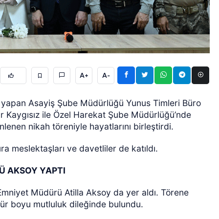
A+
A-
GÜNCEL
v yapan Asayiş Şube Müdürlüğü Yunus Timleri Büro
r Kaygısız ile Özel Harekat Şube Müdürlüğü’nde
enen nikah töreniyle hayatlarını birleştirdi.
ıra meslektaşları ve davetliler de katıldı.
RÜ AKSOY YAPTI
l Emniyet Müdürü Atilla Aksoy da yer aldı. Törene
mür boyu mutluluk dileğinde bulundu.