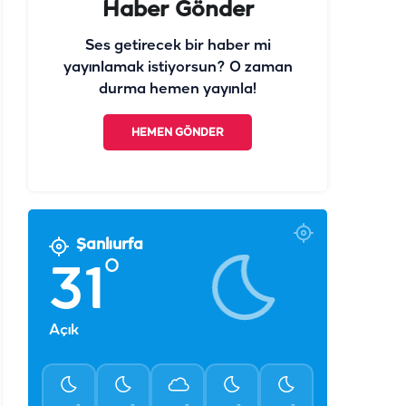
Haber Gönder
Ses getirecek bir haber mi
yayınlamak istiyorsun? O zaman
durma hemen yayınla!
HEMEN GÖNDER
Şanlıurfa
°
31
Açık