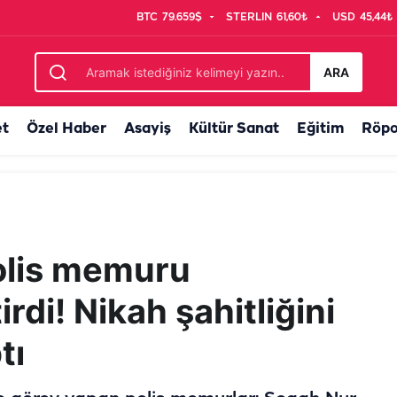
BTC
79.659$
STERLIN
61,60₺
USD
45,44₺
ya geldi
ARA
et
Özel Haber
Asayiş
Kültür Sanat
Eğitim
Röpo
polis memuru
irdi! Nikah şahitliğini
tı