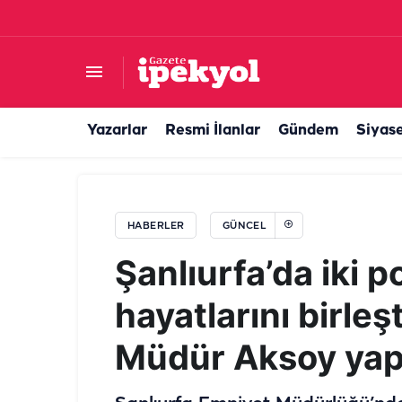
Cumhurbaşkanı Erdoğan ile Bahçeli ile bir ara
Yazarlar
Resmi İlanlar
Gündem
Siyas
HABERLER
GÜNCEL
Şanlıurfa’da iki 
hayatlarını birleşt
Müdür Aksoy yap