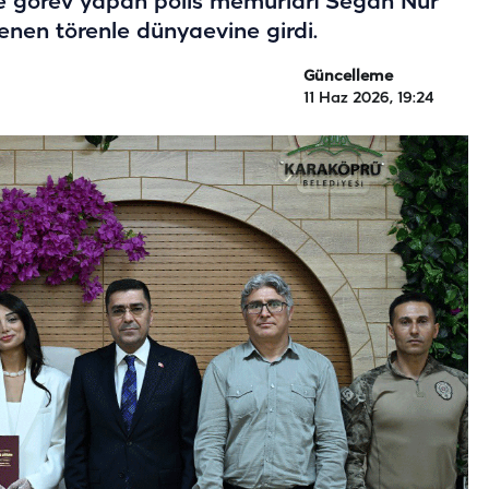
e görev yapan polis memurları Segah Nur
lenen törenle dünyaevine girdi.
Güncelleme
11 Haz 2026, 19:24