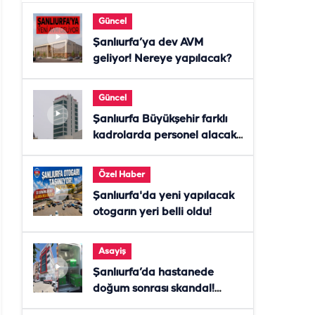
Güncel
Şanlıurfa’ya dev AVM
geliyor! Nereye yapılacak?
Güncel
Şanlıurfa Büyükşehir farklı
kadrolarda personel alacak!
Başvurular başladı
Özel Haber
Şanlıurfa'da yeni yapılacak
otogarın yeri belli oldu!
Asayiş
Şanlıurfa’da hastanede
doğum sonrası skandal!
Anne öldü, doktor tutuklandı