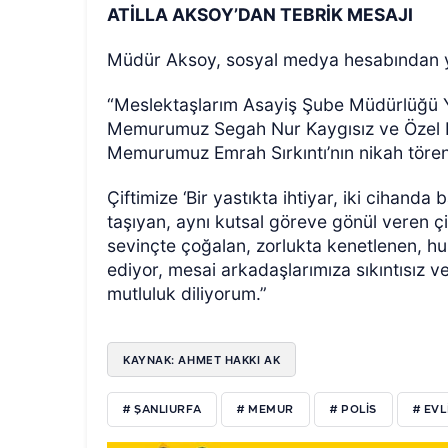
ATİLLA AKSOY’DAN TEBRİK MESAJI
Müdür Aksoy, sosyal medya hesabından yap
“Meslektaşlarım Asayiş Şube Müdürlüğü Yu
Memurumuz Segah Nur Kaygısız ve Özel 
Memurumuz Emrah Sırkıntı’nın nikah töreni
Çiftimize ‘Bir yastıkta ihtiyar, iki cihanda
taşıyan, aynı kutsal göreve gönül veren çi
sevinçte çoğalan, zorlukta kenetlenen, hu
ediyor, mesai arkadaşlarımıza sıkıntısız v
mutluluk diliyorum.”
KAYNAK: AHMET HAKKI AK
# ŞANLIURFA
# MEMUR
# POLIS
# EVL