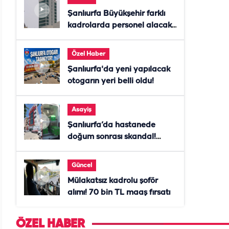
Şanlıurfa Büyükşehir farklı
kadrolarda personel alacak!
Başvurular başladı
Özel Haber
Şanlıurfa'da yeni yapılacak
otogarın yeri belli oldu!
Asayiş
Şanlıurfa’da hastanede
doğum sonrası skandal!
Anne öldü, doktor tutuklandı
Güncel
Mülakatsız kadrolu şoför
alımı! 70 bin TL maaş fırsatı
ÖZEL HABER