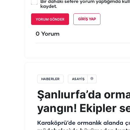
Bir dahaki sefere yorum yaptığımda kull
kaydet.
YORUM GÖNDER
GIRIŞ YAP
0 Yorum
HABERLER
ASAYIŞ
Şanlıurfa’da orm
yangın! Ekipler s
Karaköprü’de ormanlık alanda çıka