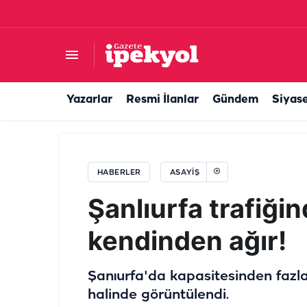
Şanlıurfa’da ormanlık alanda korkutan yangın! 
Yazarlar
Resmi İlanlar
Gündem
Siyas
HABERLER
ASAYIŞ
Şanlıurfa trafiği
kendinden ağır!
Şanıurfa'da kapasitesinden fazla
halinde görüntülendi.