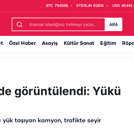
BTC
79.659$
STERLIN
61,60₺
USD
45,44₺
Ekipler seferber oldu
ARA
et
Özel Haber
Asayiş
Kültür Sanat
Eğitim
Röpo
nde görüntülendi: Yükü
 yük taşıyan kamyon, trafikte seyir