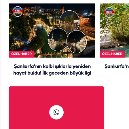
ÖZEL HABER
ÖZEL HABER
Şanlıurfa'nın kalbi ışıklarla yeniden
Şanlıurfa'n
hayat buldu! İlk geceden büyük ilgi