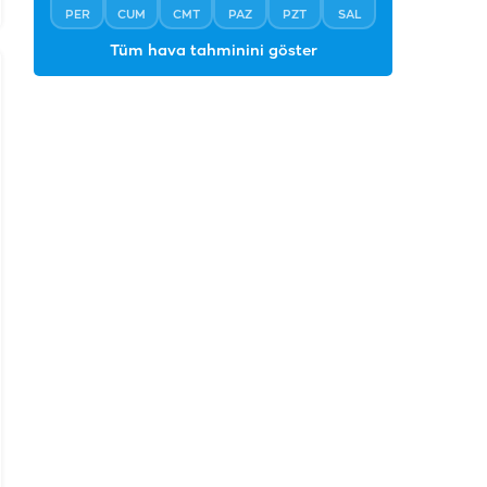
PER
CUM
CMT
PAZ
PZT
SAL
Tüm hava tahminini göster