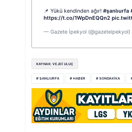
📌 Yükü kendinden ağır!
#şanlıurfa
https://t.co/1WpDnEQQn2
pic.twi
— Gazete İpekyol (@gazeteipekyol)
KAYNAK: VEJDI ULUÇ
# ŞANLIURFA
# HABER
# SONDAKIKA