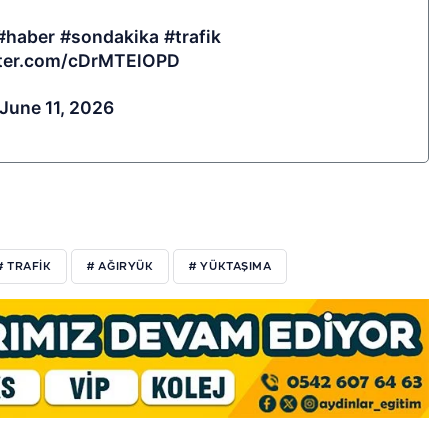
#haber
#sondakika
#trafik
tter.com/cDrMTElOPD
June 11, 2026
# TRAFIK
# AĞIRYÜK
# YÜKTAŞIMA