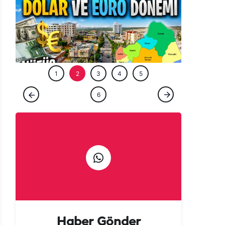
ÖZEL HABE
1
2
3
4
5
ÖZEL HABER
6
Şanlıurfa’nın gözde ilçesinde dolar ve euro
dönemi! Nüfus iki katına çıktı…
Haber Gönder