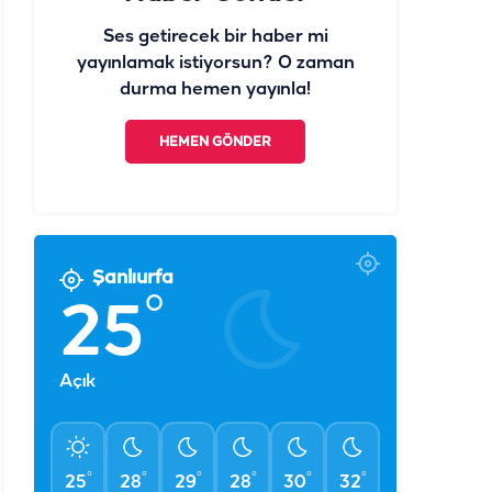
Ses getirecek bir haber mi
yayınlamak istiyorsun? O zaman
durma hemen yayınla!
HEMEN GÖNDER
Şanlıurfa
°
25
Açık
°
°
°
°
°
°
25
28
29
28
30
32