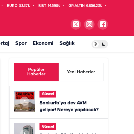
EURO
53,37₺
BIST
14.598₺
GR.ALTIN
6.856,23₺
rtaj
Spor
Ekonomi
Sağlık
Popüler
Yeni Haberler
Haberler
Güncel
Şanlıurfa’ya dev AVM
geliyor! Nereye yapılacak?
Güncel