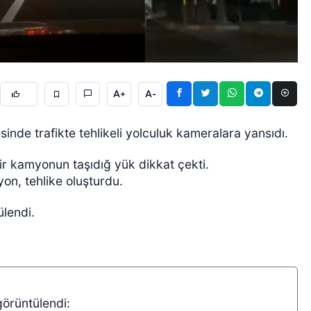
A+
A-
ÖZEL HABER
nde trafikte tehlikeli yolculuk kameralara yansıdı.
bir kamyonun taşıdığ yük dikkat çekti.
on, tehlike oluşturdu.
ülendi.
görüntülendi: