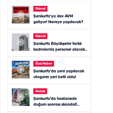
Güncel
Şanlıurfa’ya dev AVM
geliyor! Nereye yapılacak?
Güncel
Şanlıurfa Büyükşehir farklı
kadrolarda personel alacak!
Başvurular başladı
Özel Haber
Şanlıurfa'da yeni yapılacak
otogarın yeri belli oldu!
Asayiş
Şanlıurfa’da hastanede
doğum sonrası skandal!
Anne öldü, doktor tutuklandı