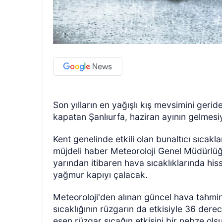
Son yılların en yağışlı kış mevsimini geri
kapatan Şanlıurfa, haziran ayının gelmesi
Kent genelinde etkili olan bunaltıcı sıcakla
müjdeli haber Meteoroloji Genel Müdürlü
yarından itibaren hava sıcaklıklarında hi
yağmur kapıyı çalacak.
Meteoroloji'den alınan güncel hava tahmi
sıcaklığının rüzgarın da etkisiyle 36 der
esen rüzgar sıcağın etkisini bir nebze ol