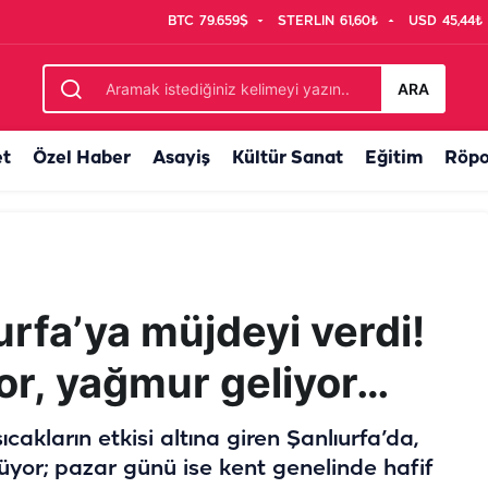
BTC
79.659$
STERLIN
61,60₺
USD
45,44₺
herkesi sevindiren haber
ARA
et
Özel Haber
Asayiş
Kültür Sanat
Eğitim
Röpo
urfa’ya müjdeyi verdi!
or, yağmur geliyor…
cakların etkisi altına giren Şanlıurfa’da,
şüyor; pazar günü ise kent genelinde hafif