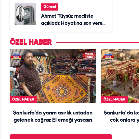
Güncel
Ahmet Tüysüz mecliste
açıkladı: Hayatına son veren
daire başkanı "İsteselerdi
ölmezdim" notunu bıraktı
ÖZEL HABER
ÖZEL HABER
ÖZEL HABER
Şanlıurfa’da yarım asırlık ustadan
Şanlıurfa'da k
gelenek çağrısı: El emeği yaşasın
çok onlara y
damlar yine