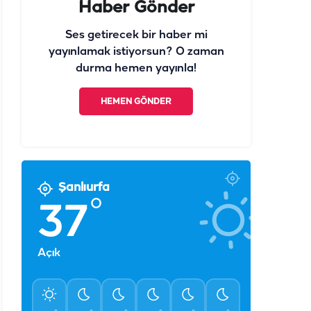
Haber Gönder
Ses getirecek bir haber mi
yayınlamak istiyorsun? O zaman
durma hemen yayınla!
HEMEN GÖNDER
Şanlıurfa
°
37
Açık