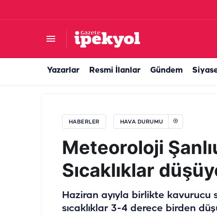
Şanlıurfa'da haftalar sonra bir ilk! 7’den 70’e 
Yazarlar
Resmi İlanlar
Gündem
Siyas
HABERLER
HAVA DURUMU
Meteoroloji Şanlı
Sıcaklıklar düşüy
Haziran ayıyla birlikte kavurucu sı
sıcaklıklar 3-4 derece birden dü