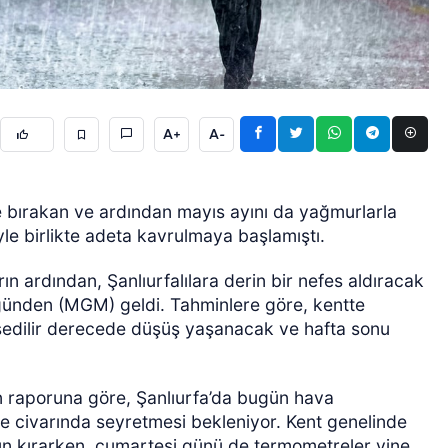
A+
A-
ÖZEL HABER
de bırakan ve ardından mayıs ayını da yağmurlarla
yle birlikte adeta kavrulmaya başlamıştı.
rın ardından, Şanlıurfalılara derin bir nefes aldıracak
ğünden (MGM) geldi. Tahminlere göre, kentte
ssedilir derecede düşüş yaşanacak ve hafta sonu
n raporuna göre, Şanlıurfa’da bugün hava
ece civarında seyretmesi bekleniyor. Kent genelinde
sun kırarken, cumartesi günü de termometreler yine