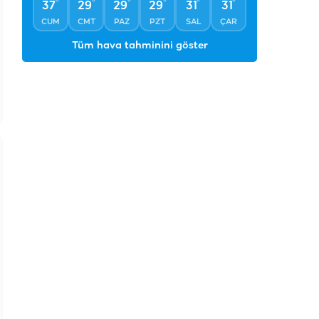
°
°
°
°
°
°
37
29
29
29
31
31
CUM
CMT
PAZ
PZT
SAL
ÇAR
Tüm hava tahminini göster