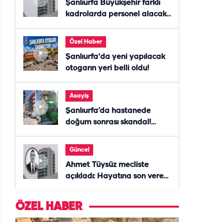
Şanlıurfa Büyükşehir farklı
kadrolarda personel alacak!
Başvurular başladı
Özel Haber
Şanlıurfa'da yeni yapılacak
otogarın yeri belli oldu!
Asayiş
Şanlıurfa’da hastanede
doğum sonrası skandal!
Anne öldü, doktor tutuklandı
Güncel
Ahmet Tüysüz mecliste
açıkladı: Hayatına son veren
daire başkanı "İsteselerdi
ölmezdim" notunu bıraktı
ÖZEL HABER