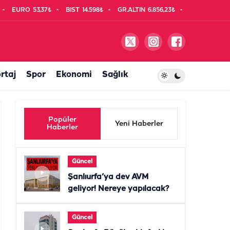
EURO
53,37₺
BIST
14.598₺
GR.ALTIN
6.856,23₺
rtaj
Spor
Ekonomi
Sağlık
Popüler
Yeni Haberler
Haberler
Güncel
Şanlıurfa’ya dev AVM
geliyor! Nereye yapılacak?
Güncel