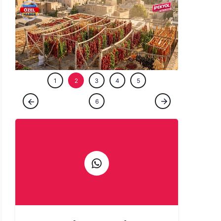
ÖZEL HABE
1
2
3
4
5
ÖZEL HABER
6
Şanlıurfa'da kavurucu sıcaklar en çok
onlara yaradı! Balkonlar, damlar yine renk
cümbüşü...