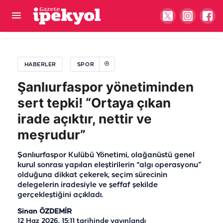
Şanlıurfaspor gücüne güç katıyor! Bir transfer
daha
HABERLER
SPOR
Şanlıurfaspor yönetiminden
sert tepki! “Ortaya çıkan
irade açıktır, nettir ve
meşrudur”
Şanlıurfaspor Kulübü Yönetimi, olağanüstü genel
kurul sonrası yapılan eleştirilerin “algı operasyonu”
olduğuna dikkat çekerek, seçim sürecinin
delegelerin iradesiyle ve şeffaf şekilde
gerçekleştiğini açıkladı.
Sinan ÖZDEMİR
12 Haz 2026, 15:11
tarihinde yayınlandı