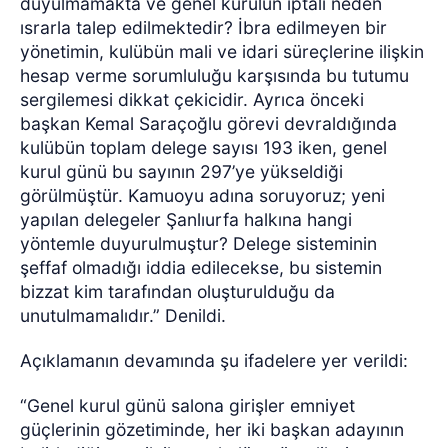
duyulmamakta ve genel kurulun iptali neden
ısrarla talep edilmektedir? İbra edilmeyen bir
yönetimin, kulübün mali ve idari süreçlerine ilişkin
hesap verme sorumluluğu karşısında bu tutumu
sergilemesi dikkat çekicidir. Ayrıca önceki
başkan Kemal Saraçoğlu görevi devraldığında
kulübün toplam delege sayısı 193 iken, genel
kurul günü bu sayının 297’ye yükseldiği
görülmüştür. Kamuoyu adına soruyoruz; yeni
yapılan delegeler Şanlıurfa halkına hangi
yöntemle duyurulmuştur? Delege sisteminin
şeffaf olmadığı iddia edilecekse, bu sistemin
bizzat kim tarafından oluşturulduğu da
unutulmamalıdır.” Denildi.
Açıklamanın devamında şu ifadelere yer verildi:
“Genel kurul günü salona girişler emniyet
güçlerinin gözetiminde, her iki başkan adayının