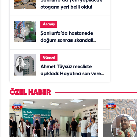
Şanlıurfa'da yeni yapılacak
otogarın yeri belli oldu!
Asayiş
Şanlıurfa’da hastanede
doğum sonrası skandal!
Anne öldü, doktor tutuklandı
Güncel
Ahmet Tüysüz mecliste
açıkladı: Hayatına son veren
daire başkanı "İsteselerdi
ölmezdim" notunu bıraktı
ÖZEL HABER