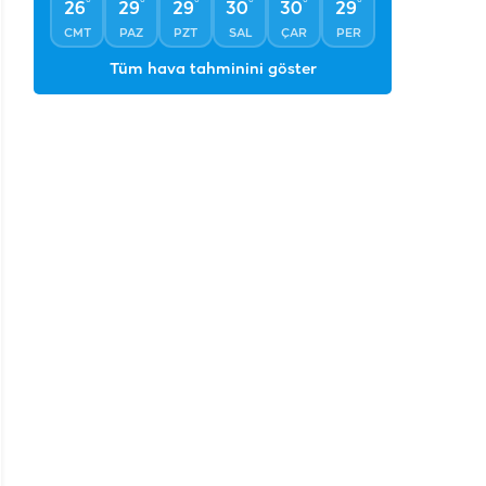
°
°
°
°
°
°
26
29
29
30
30
29
CMT
PAZ
PZT
SAL
ÇAR
PER
Tüm hava tahminini göster