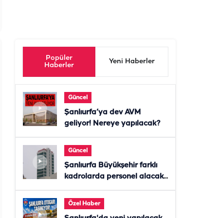
Popüler
Yeni Haberler
Haberler
Güncel
Şanlıurfa’ya dev AVM
geliyor! Nereye yapılacak?
Güncel
Şanlıurfa Büyükşehir farklı
kadrolarda personel alacak!
Başvurular başladı
Özel Haber