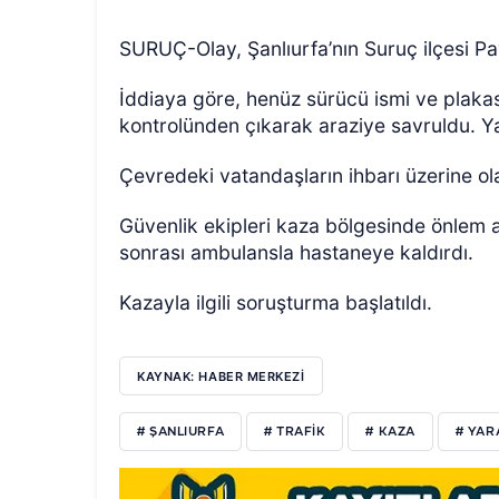
SURUÇ-Olay, Şanlıurfa’nın Suruç ilçesi P
İddiaya göre, henüz sürücü ismi ve plak
kontrolünden çıkarak araziye savruldu. Y
Çevredeki vatandaşların ihbarı üzerine ola
Güvenlik ekipleri kaza bölgesinde önlem alı
sonrası ambulansla hastaneye kaldırdı.
Kazayla ilgili soruşturma başlatıldı.
KAYNAK: HABER MERKEZİ
# ŞANLIURFA
# TRAFİK
# KAZA
# YAR