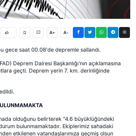
A+
A-
u gece saat 00.08'de depremle sallandı.
GÜNCEL
AFAD) Deprem Dairesi Başkanlığı'nın açıklamasına
lara geçti. Deprem yerin 7. km. derinliğinde
edildi.
 BULUNMAMAKTA
 sahada olduğunu belirterek “4.6 büyüklüğündeki
r durum bulunmamaktadır. Ekiplerimiz sahadaki
mden etkilenen vatandaşlarımıza geçmiş olsun