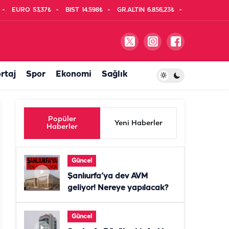
EURO
53,37₺
BIST
14.598₺
GR.ALTIN
6.856,23₺
rtaj
Spor
Ekonomi
Sağlık
Popüler
Yeni Haberler
Haberler
Güncel
Şanlıurfa’ya dev AVM
geliyor! Nereye yapılacak?
Güncel