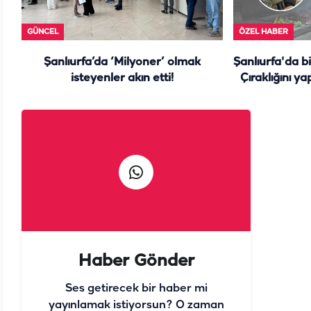
GÜNCEL
ÖZEL HABER
Şanlıurfa’da ‘Milyoner’ olmak
Şanlıurfa'da b
isteyenler akın etti!
Çıraklığını ya
y
Haber Gönder
Ses getirecek bir haber mi
yayınlamak istiyorsun? O zaman