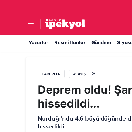
Şanlıurfa’da tek taraflı kazada araç araziye sa
Yazarlar
Resmi İlanlar
Gündem
Siyas
HABERLER
ASAYIŞ
Deprem oldu! Şan
hissedildi...
Nurdağı'nda 4.6 büyüklüğünde d
hissedildi.