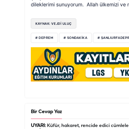
dileklerimi sunuyorum. Allah ülkemizi ve m
KAYNAK: VEJDI ULUÇ
# DEPREM
# SONDAKIKA
# ŞANLIURFADEP
Bir Cevap Yaz
UYARI:
Küfür, hakaret, rencide edici cümleler 