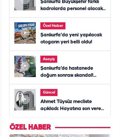
Şanlıurfa Büyükşehir farklı
kadrolarda personel alacak!
Başvurular başladı
Özel Haber
Şanlıurfa'da yeni yapılacak
otogarın yeri belli oldu!
Asayiş
Şanlıurfa’da hastanede
doğum sonrası skandal!
Anne öldü, doktor tutuklandı
Güncel
Ahmet Tüysüz mecliste
açıkladı: Hayatına son veren
daire başkanı "İsteselerdi
ölmezdim" notunu bıraktı
ÖZEL HABER