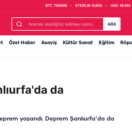
BTC
79.659$
STERLIN
61,60₺
USD
45,44₺
vruldu!
ARA
et
Özel Haber
Asayiş
Kültür Sanat
Eğitim
Röpo
lıurfa'da da
eprem yaşandı. Deprem Şanlıurfa'da da