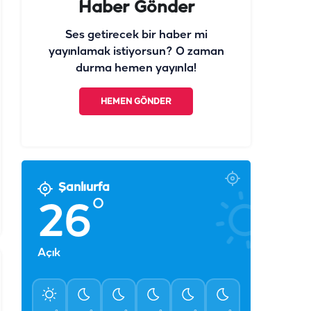
Haber Gönder
Ses getirecek bir haber mi
yayınlamak istiyorsun? O zaman
durma hemen yayınla!
HEMEN GÖNDER
Şanlıurfa
°
26
Açık