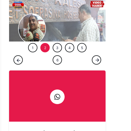
ÖZEL HABE
1
2
3
4
5
ÖZEL HABER
6
Şanlıurfa'da bir ömür ocağın başında:
Çıraklığını yapmadığın işin ustalığını
yapamazsın