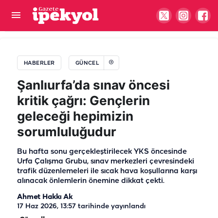
Misafirhaneyi hizmet binasına çevirme
gerekçesinde acı itiraf: Gelir gider dengesizliği
HABERLER
GÜNCEL
Şanlıurfa’da sınav öncesi
kritik çağrı: Gençlerin
geleceği hepimizin
sorumluluğudur
Bu hafta sonu gerçekleştirilecek YKS öncesinde
Urfa Çalışma Grubu, sınav merkezleri çevresindeki
trafik düzenlemeleri ile sıcak hava koşullarına karşı
alınacak önlemlerin önemine dikkat çekti.
Ahmet Hakkı Ak
17 Haz 2026, 13:57
tarihinde yayınlandı