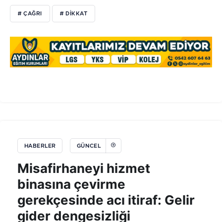
# ÇAĞRI
# DIKKAT
HABERLER
GÜNCEL
Misafirhaneyi hizmet
binasına çevirme
gerekçesinde acı itiraf: Gelir
gider dengesizliği