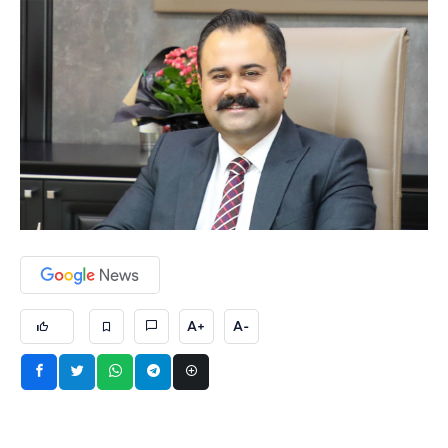
A+
A-