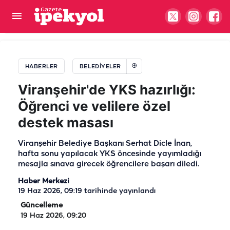
Şanlıurfa’da eğitime büyük destek! 2 bin 500
metrekare alanda onlarca öğrenci...
HABERLER
BELEDIYELER
Viranşehir'de YKS hazırlığı:
Öğrenci ve velilere özel
destek masası
Viranşehir Belediye Başkanı Serhat Dicle İnan,
hafta sonu yapılacak YKS öncesinde yayımladığı
mesajla sınava girecek öğrencilere başarı diledi.
Haber Merkezi
19 Haz 2026, 09:19
tarihinde yayınlandı
Güncelleme
19 Haz 2026, 09:20