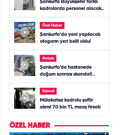
Şanlıurfa Büyükşehir farklı
kadrolarda personel alacak!
Başvurular başladı
Özel Haber
Şanlıurfa'da yeni yapılacak
otogarın yeri belli oldu!
Asayiş
Şanlıurfa’da hastanede
doğum sonrası skandal!
Anne öldü, doktor tutuklandı
Güncel
Mülakatsız kadrolu şoför
alımı! 70 bin TL maaş fırsatı
ÖZEL HABER