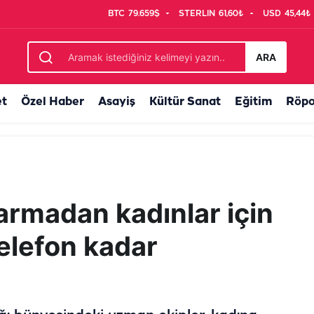
BTC
79.659$
STERLIN
61,60₺
USD
45,44₺
yat uygulamasıyla tek çatı altında birleştirilecek
ARA
et
Özel Haber
Asayiş
Kültür Sanat
Eğitim
Röpo
armadan kadınlar için
telefon kadar