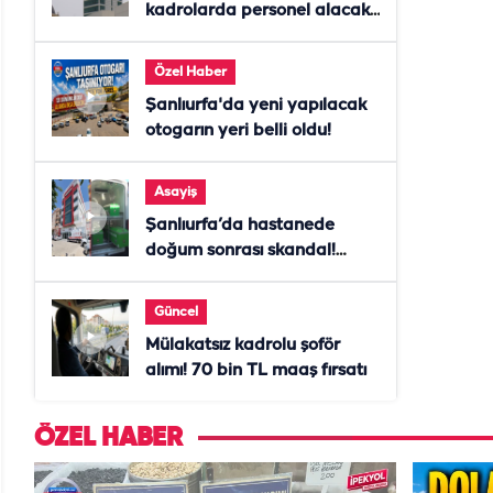
kadrolarda personel alacak!
Başvurular başladı
Özel Haber
Şanlıurfa'da yeni yapılacak
otogarın yeri belli oldu!
Asayiş
Şanlıurfa’da hastanede
doğum sonrası skandal!
Anne öldü, doktor tutuklandı
Güncel
Mülakatsız kadrolu şoför
alımı! 70 bin TL maaş fırsatı
ÖZEL HABER