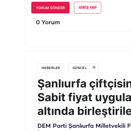
YORUM GÖNDER
GIRIŞ YAP
0 Yorum
HABERLER
GÜNCEL
Şanlıurfa çiftçisi
Sabit fiyat uygul
altında birleştiri
DEM Parti Şanlıurfa Milletvekili