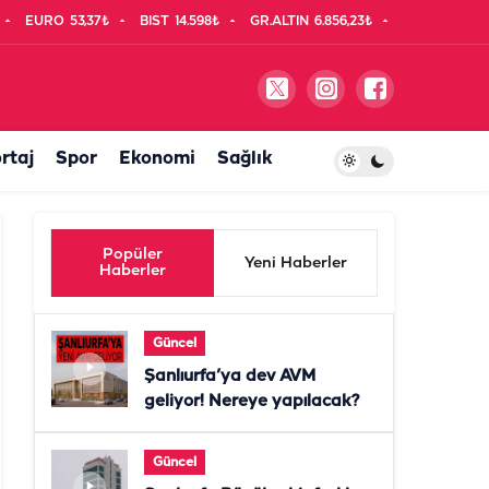
EURO
53,37₺
BIST
14.598₺
GR.ALTIN
6.856,23₺
rtaj
Spor
Ekonomi
Sağlık
Popüler
Yeni Haberler
Haberler
Güncel
Şanlıurfa’ya dev AVM
geliyor! Nereye yapılacak?
Güncel