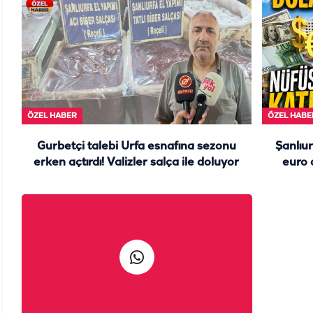
ÖZEL HABER
ÖZEL HABE
Gurbetçi talebi Urfa esnafına sezonu
Şanlıur
erken açtırdı! Valizler salça ile doluyor
euro 