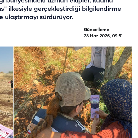
ğı bünyesindeki uzman ekipler, kadına
ns" ilkesiyle gerçekleştirdiği bilgilendirme
e ulaştırmayı sürdürüyor.
Güncelleme
28 Haz 2026, 09:51