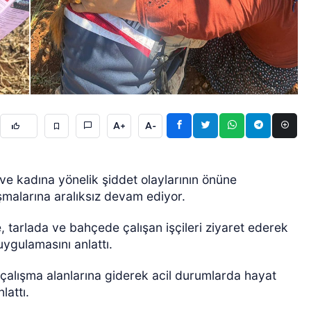
A+
A-
ÖZEL HABER
i ve kadına yönelik şiddet olaylarının önüne
malarına aralıksız devam ediyor.
, tarlada ve bahçede çalışan işçileri ziyaret ederek
ygulamasını anlattı.
 çalışma alanlarına giderek acil durumlarda hayat
lattı.