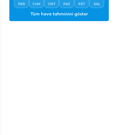
PER
CUM
CMT
PAZ
PZT
SAL
Tüm hava tahminini göster