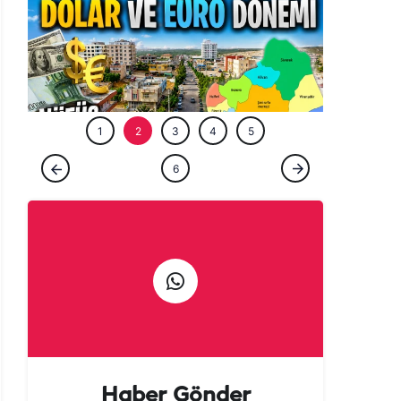
ÖZEL HABE
1
2
3
4
5
ÖZEL HABER
6
Şanlıurfa’nın gözde ilçesinde dolar ve euro
dönemi! Nüfus iki katına çıktı…
Haber Gönder