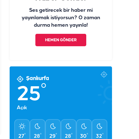
Ses getirecek bir haber mi
yayınlamak istiyorsun? O zaman
durma hemen yayınla!
HEMEN GÖNDER
Şanlıurfa
°
25
Açık
°
°
°
°
°
°
27
28
29
28
30
32