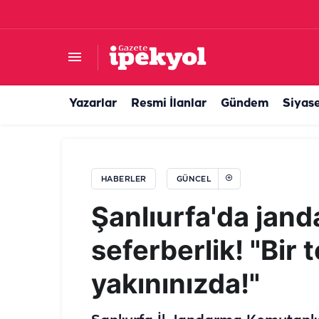
Şanlıurfa çiftçisini rahatlatan gelişme! Sabit fi
Yazarlar
Resmi İlanlar
Gündem
Siyas
HABERLER
GÜNCEL
Şanlıurfa'da jand
seferberlik! "Bir 
yakınınızda!"