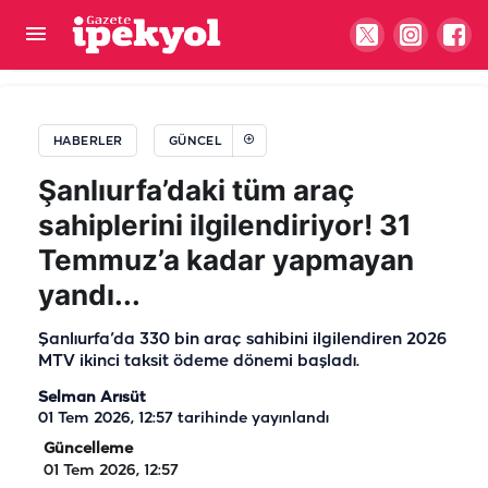
Şanlıurfalı mevsimlik işçiden acı haber: Ekmek
parası için gittiği yerde can verdi
HABERLER
GÜNCEL
Şanlıurfa’daki tüm araç
sahiplerini ilgilendiriyor! 31
Temmuz’a kadar yapmayan
yandı...
Şanlıurfa’da 330 bin araç sahibini ilgilendiren 2026
MTV ikinci taksit ödeme dönemi başladı.
Selman Arısüt
01 Tem 2026, 12:57
tarihinde yayınlandı
Güncelleme
01 Tem 2026, 12:57