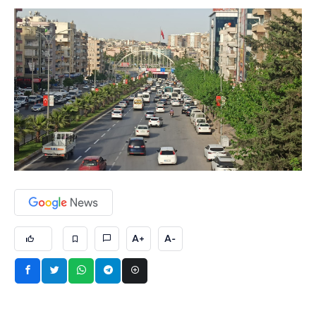
A+
A-