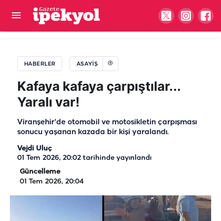
Zehir tacirlerine Şanlıurfa dahil 71 ilde darbe!
Yüzlerce şüpheli tutuklandı
HABERLER
ASAYIŞ
Kafaya kafaya çarpıştılar...
Yaralı var!
Viranşehir'de otomobil ve motosikletin çarpışması
sonucu yaşanan kazada bir kişi yaralandı.
Vejdi Uluç
01 Tem 2026, 20:02
tarihinde yayınlandı
Güncelleme
01 Tem 2026, 20:04