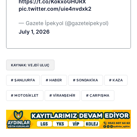
https://t.co/KokxoGHURX
pic.twitter.com/uie4nvdxk2
— Gazete İpekyol (@gazeteipekyol)
July 1, 2026
KAYNAK: VEJDI ULUÇ
# ŞANLIURFA
# HABER
# SONDAKIKA
# KAZA
# MOTOSIKLET
# VIRANŞEHIR
# ÇARPIŞMA