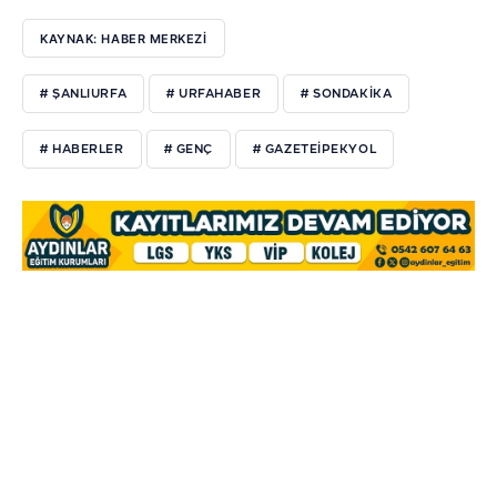
KAYNAK: HABER MERKEZI
# ŞANLIURFA
# URFAHABER
# SONDAKIKA
# HABERLER
# GENÇ
# GAZETEIPEKYOL