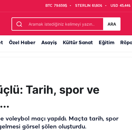
BTC
79.659$
STERLIN
61,60₺
USD
45,44₺
enç takviye
ARA
et
Özel Haber
Asayiş
Kültür Sanat
Eğitim
Röpo
çlü: Tarih, spor ve
..
 voleybol maçı yapıldı. Maçta tarih, spor
 gelmesi görsel şölen oluşturdu.