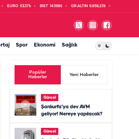
EURO
53,37₺
BIST
14.598₺
GR.ALTIN
6.856,23₺
rtaj
Spor
Ekonomi
Sağlık
Popüler
Yeni Haberler
Haberler
Güncel
Şanlıurfa’ya dev AVM
geliyor! Nereye yapılacak?
Güncel