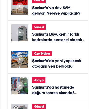
Güncel
Şanlıurfa’ya dev AVM
geliyor! Nereye yapılacak?
Güncel
Şanlıurfa Büyükşehir farklı
kadrolarda personel alacak!
Başvurular başladı
Özel Haber
Şanlıurfa'da yeni yapılacak
otogarın yeri belli oldu!
Asayiş
Şanlıurfa’da hastanede
doğum sonrası skandal!
Anne öldü, doktor tutuklandı
Güncel