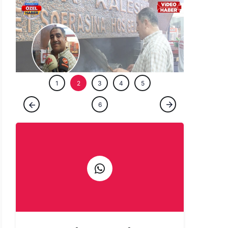
ÖZEL HABE
1
2
3
4
5
ÖZEL HABER
6
Şanlıurfa'da bir ömür ocağın başında:
Çıraklığını yapmadığın işin ustalığını
yapamazsın