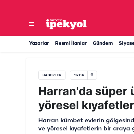
Şanlıurfaspor'da bir imza daha: Orta sahaya g
Yazarlar
Resmi İlanlar
Gündem
Siyas
HABERLER
SPOR
Harran'da süper ü
yöresel kıyafetler.
Harran kümbet evlerin gölgesinde
ve yöresel kıyafetlerin bir araya