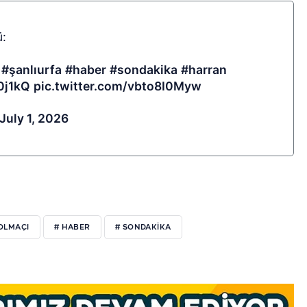
ü:
.
#şanlıurfa
#haber
#sondakika
#harran
0j1kQ
pic.twitter.com/vbto8I0Myw
July 1, 2026
OLMAÇI
# HABER
# SONDAKIKA