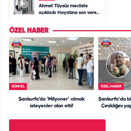
Ahmet Tüysüz mecliste
açıkladı: Hayatına son veren
daire başkanı "İsteselerdi
ölmezdim" notunu bıraktı
ÖZEL HABER
GÜNCEL
ÖZEL HABER
Şanlıurfa’da ‘Milyoner’ olmak
Şanlıurfa'da b
isteyenler akın etti!
Çıraklığını ya
y