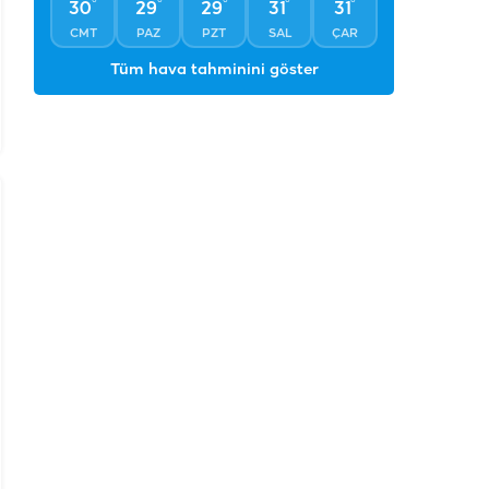
°
°
°
°
°
30
29
29
31
31
CMT
PAZ
PZT
SAL
ÇAR
Tüm hava tahminini göster