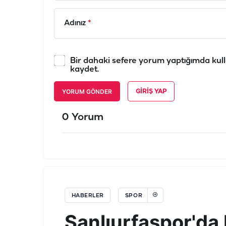
Adınız
*
Bir dahaki sefere yorum yaptığımda kull
kaydet.
YORUM GÖNDER
GIRIŞ YAP
0 Yorum
HABERLER
SPOR
Şanlıurfaspor'da 