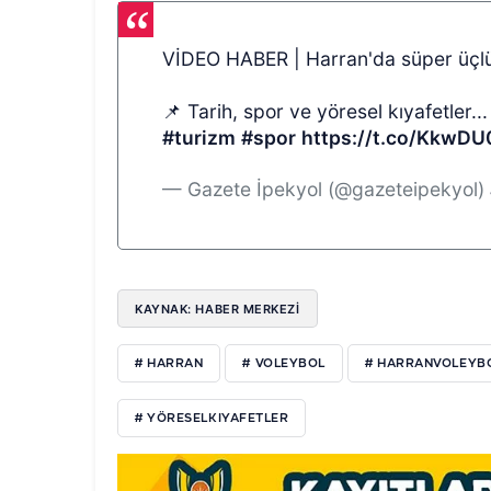
VİDEO HABER | Harran'da süper üçl
📌 Tarih, spor ve yöresel kıyafetler..
#turizm
#spor
https://t.co/KkwDU
— Gazete İpekyol (@gazeteipekyol)
KAYNAK: HABER MERKEZI
# HARRAN
# VOLEYBOL
# HARRANVOLEYB
# YÖRESELKIYAFETLER