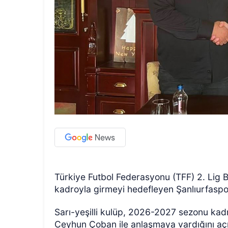
Türkiye Futbol Federasyonu (TFF) 2. Lig
kadroyla girmeyi hedefleyen Şanlıurfaspor
Sarı-yeşilli kulüp, 2026-2027 sezonu ka
Ceyhun Çoban ile anlaşmaya vardığını açı