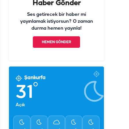
Haber Gönder
Ses getirecek bir haber mi
yayınlamak istiyorsun? O zaman
durma hemen yayınla!
HEMEN GÖNDER
Şanlıurfa
°
31
Açık