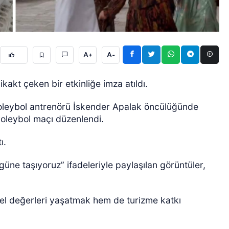
A+
A-
kakt çeken bir etkinliğe imza atıldı.
GÜNCEL
oleybol antrenörü İskender Apalak öncülüğünde
voleybol maçı düzenlendi.
tı.
üne taşıyoruz” ifadeleriyle paylaşılan görüntüler,
ürel değerleri yaşatmak hem de turizme katkı