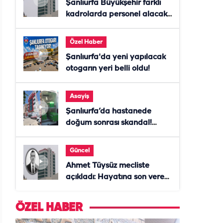
Şanlıurfa Büyükşehir farklı
kadrolarda personel alacak!
Başvurular başladı
Özel Haber
Şanlıurfa'da yeni yapılacak
otogarın yeri belli oldu!
Asayiş
Şanlıurfa’da hastanede
doğum sonrası skandal!
Anne öldü, doktor tutuklandı
Güncel
Ahmet Tüysüz mecliste
açıkladı: Hayatına son veren
daire başkanı "İsteselerdi
ölmezdim" notunu bıraktı
ÖZEL HABER