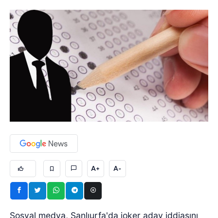
A+
A-
Sosyal medya, Şanlıurfa'da joker aday iddiasını