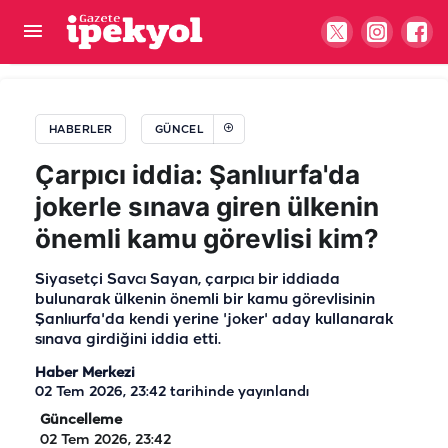
DEM Parti çerçeve yasa teklifine imza attı!
Bakırhan: Her büyük yol ilk adımla aşılır
HABERLER
GÜNCEL
Çarpıcı iddia: Şanlıurfa'da
jokerle sınava giren ülkenin
önemli kamu görevlisi kim?
Siyasetçi Savcı Sayan, çarpıcı bir iddiada
bulunarak ülkenin önemli bir kamu görevlisinin
Şanlıurfa'da kendi yerine 'joker' aday kullanarak
sınava girdiğini iddia etti.
Haber Merkezi
02 Tem 2026, 23:42
tarihinde yayınlandı
Güncelleme
02 Tem 2026, 23:42