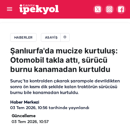
Şanlıurfa’da sürücüyü şaşırtan ses: Motor
kısmında beklenmedik misafir
HABERLER
ASAYIŞ
Şanlıurfa'da mucize kurtuluş:
Otomobil takla attı, sürücü
burnu kanamadan kurtuldu
Suruç’ta kontrolden çıkarak şarampole devrildikten
sonra ön kısmı dik şekilde kalan traktörün sürücüsü
burnu bile kanamadan kurtuldu.
Haber Merkezi
03 Tem 2026, 10:56
tarihinde yayınlandı
Güncelleme
03 Tem 2026, 10:57