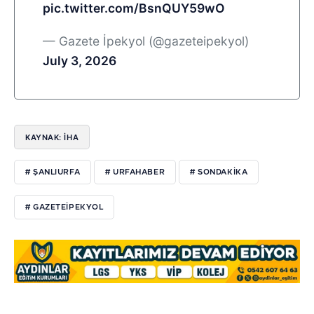
pic.twitter.com/BsnQUY59wO
— Gazete İpekyol (@gazeteipekyol)
July 3, 2026
KAYNAK: İHA
# ŞANLIURFA
# URFAHABER
# SONDAKİKA
# GAZETEİPEKYOL