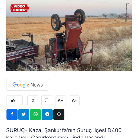
A+
A-
SURUÇ- Kaza, Şanlıurfa'nın Suruç ilçesi D400
kara yolu Çadırkent mevkiinde yaşandı.