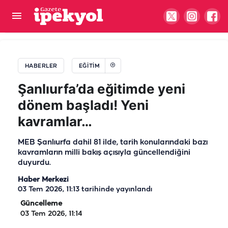
KPSS’ye girecekler dikkat! Sınav ücretleri
belediyeden
HABERLER
EĞITIM
Şanlıurfa’da eğitimde yeni
dönem başladı! Yeni
kavramlar…
MEB Şanlıurfa dahil 81 ilde, tarih konularındaki bazı
kavramların milli bakış açısıyla güncellendiğini
duyurdu.
Haber Merkezi
03 Tem 2026, 11:13
tarihinde yayınlandı
Güncelleme
03 Tem 2026, 11:14