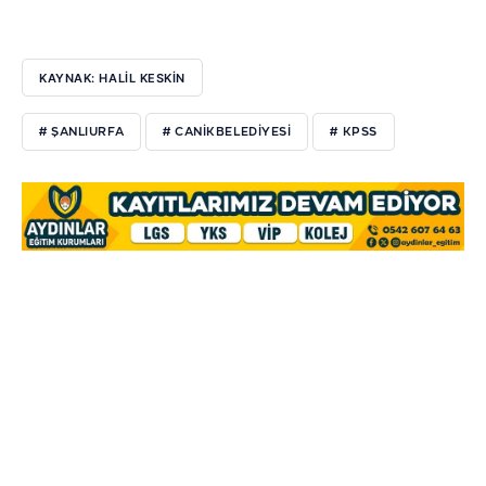
KAYNAK: HALİL KESKİN
# ŞANLIURFA
# CANIKBELEDIYESI
# KPSS