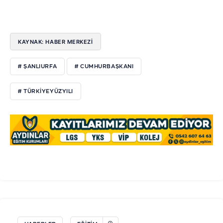
KAYNAK: HABER MERKEZİ
# ŞANLIURFA
# CUMHURBAŞKANI
# TÜRKIYEYÜZYILI