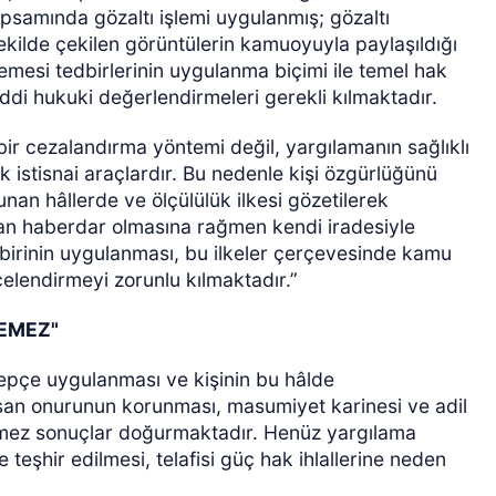
psamında gözaltı işlemi uygulanmış; gözaltı
şekilde çekilen görüntülerin kamuoyuyla paylaşıldığı
esi tedbirlerinin uygulanma biçimi ile temel hak
di hukuki değerlendirmeleri gerekli kılmaktadır.
r cezalandırma yöntemi değil, yargılamanın sağlıklı
 istisnai araçlardır. Bu nedenle kişi özgürlüğünü
unan hâllerde ve ölçülülük ilkesi gözetilerek
an haberdar olmasına rağmen kendi iradesiyle
dbirinin uygulanması, bu ilkeler çerçevesinde kamu
elendirmeyi zorunlu kılmaktadır.”
LEMEZ"
lepçe uygulanması ve kişinin bu hâlde
an onurunun korunması, masumiyet karinesi ve adil
emez sonuçlar doğurmaktadır. Henüz yargılama
şhir edilmesi, telafisi güç hak ihlallerine neden