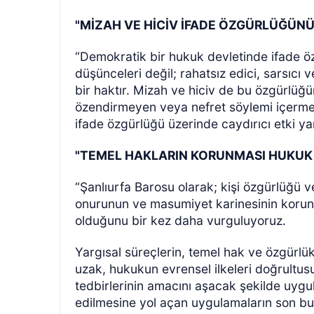
"MİZAH VE HİCİV İFADE ÖZGÜRLÜĞÜNÜ
“Demokratik bir hukuk devletinde ifade ö
düşünceleri değil; rahatsız edici, sarsıcı 
bir haktır. Mizah ve hiciv de bu özgürlüğü
özendirmeyen veya nefret söylemi içerme
ifade özgürlüğü üzerinde caydırıcı etki ya
"TEMEL HAKLARIN KORUNMASI HUKUK 
“Şanlıurfa Barosu olarak; kişi özgürlüğü v
onurunun ve masumiyet karinesinin korun
olduğunu bir kez daha vurguluyoruz.
Yargısal süreçlerin, temel hak ve özgürlü
uzak, hukukun evrensel ilkeleri doğrultus
tedbirlerinin amacını aşacak şekilde uygu
edilmesine yol açan uygulamaların son bulm