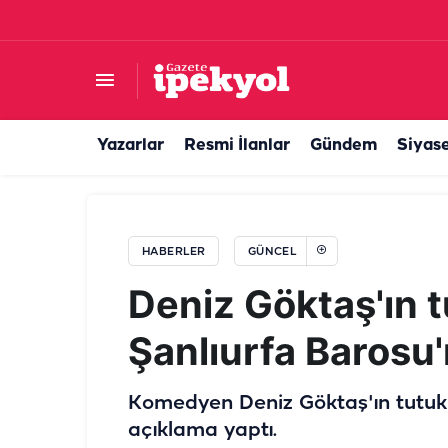
Başkan Bucak müjdeyi verdi! Temeli atıldı
Yazarlar
Resmi İlanlar
Gündem
Siyas
HABERLER
GÜNCEL
Deniz Göktaş'ın 
Şanlıurfa Barosu'
Komedyen Deniz Göktaş'ın tutuk
açıklama yaptı.