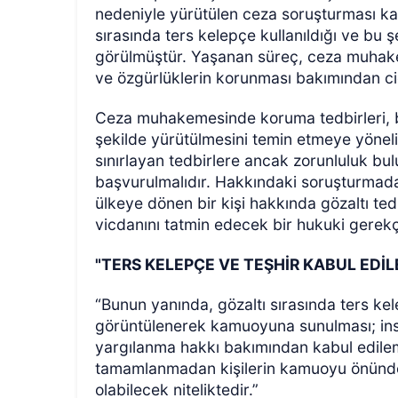
nedeniyle yürütülen ceza soruşturması ka
sırasında ters kelepçe kullanıldığı ve bu 
görülmüştür. Yaşanan süreç, ceza muhakem
ve özgürlüklerin korunması bakımından cid
Ceza muhakemesinde koruma tedbirleri, bi
şekilde yürütülmesini temin etmeye yönelik
sınırlayan tedbirlere ancak zorunluluk bul
başvurulmalıdır. Hakkındaki soruşturmad
ülkeye dönen bir kişi hakkında gözaltı te
vicdanını tatmin edecek bir hukuki gerekç
"TERS KELEPÇE VE TEŞHİR KABUL EDİ
“Bunun yanında, gözaltı sırasında ters ke
görüntülenerek kamuoyuna sunulması; ins
yargılanma hakkı bakımından kabul edil
tamamlanmadan kişilerin kamuoyu önünde te
olabilecek niteliktedir.”