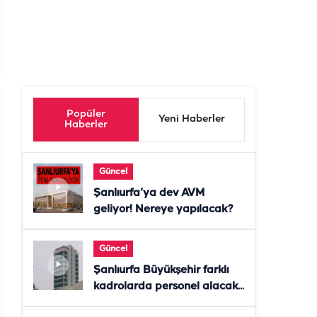
Popüler
Yeni Haberler
Haberler
Güncel
Şanlıurfa’ya dev AVM
geliyor! Nereye yapılacak?
Güncel
Şanlıurfa Büyükşehir farklı
kadrolarda personel alacak!
Başvurular başladı