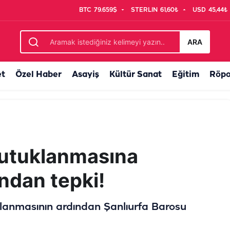
BTC
79.659$
STERLIN
61,60₺
USD
45,44₺
ARA
et
Özel Haber
Asayiş
Kültür Sanat
Eğitim
Röpo
tutuklanmasına
ndan tepki!
lanmasının ardından Şanlıurfa Barosu