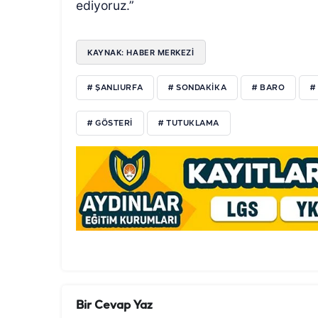
ediyoruz.”
KAYNAK: HABER MERKEZİ
# ŞANLIURFA
# SONDAKIKA
# BARO
#
# GÖSTERI
# TUTUKLAMA
Bir Cevap Yaz