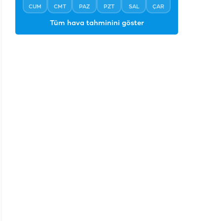
CUM
CMT
PAZ
PZT
SAL
ÇAR
Tüm hava tahminini göster