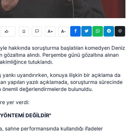
A+
A-
niyle hakkında soruşturma başlatılan komedyen Deniz
 gözaltına alındı. Perşembe günü gözaltına alınan
ÖZEL HABER
akimliğince tutuklandı.
yankı uyandırırken, konuya ilişkin bir açıklama da
dan yapılan yazılı açıklamada, soruşturma sürecinde
in önemli değerlendirmelerde bulunuldu.
re yer verdi:
YÖNTEMİ DEĞİLDİR"
, sahne performansında kullandığı ifadeler