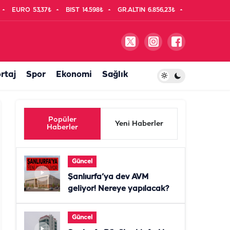
EURO
53,37₺
BIST
14.598₺
GR.ALTIN
6.856,23₺
rtaj
Spor
Ekonomi
Sağlık
Popüler
Yeni Haberler
Haberler
Güncel
Şanlıurfa’ya dev AVM
geliyor! Nereye yapılacak?
Güncel