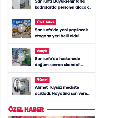
Şanlıurfa Büyükşehir farklı
kadrolarda personel alacak!
Başvurular başladı
Özel Haber
Şanlıurfa'da yeni yapılacak
otogarın yeri belli oldu!
Asayiş
Şanlıurfa’da hastanede
doğum sonrası skandal!
Anne öldü, doktor tutuklandı
Güncel
Ahmet Tüysüz mecliste
açıkladı: Hayatına son veren
daire başkanı "İsteselerdi
ölmezdim" notunu bıraktı
ÖZEL HABER