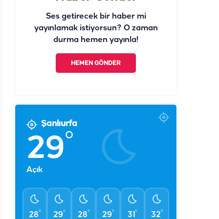
Ses getirecek bir haber mi
yayınlamak istiyorsun? O zaman
durma hemen yayınla!
HEMEN GÖNDER
Şanlıurfa
°
29
Açık
°
°
°
°
°
°
28
29
28
29
31
32