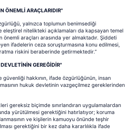
N ÖNEMLİ ARAÇLARIDIR"
zgürlüğü, yalnızca toplumun benimsediği
ve eleştirel nitelikteki açıklamaları da kapsayan temel
n önemli araçları arasında yer almaktadır. Şiddeti
yen ifadelerin ceza soruşturmasına konu edilmesi,
ratma riskini beraberinde getirmektedir.”
DEVLETİNİN GEREĞİDİR"
e güvenliği hakkının, ifade özgürlüğünün, insan
masının hukuk devletinin vazgeçilmez gereklerinden
kleri gereksiz biçimde sınırlandıran uygulamalardan
unda yürütülmesi gerektiğini hatırlatıyor; koruma
lanmasının ve kişilerin kamuoyu önünde teşhir
ası gerektiğini bir kez daha kararlılıkla ifade