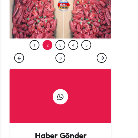
ÖZEL HABE
1
2
3
4
5
ÖZEL HABER
6
Urfalılara kötü haber: Acısı yetmedi, fiyatı
da yakıyor!
Haber Gönder