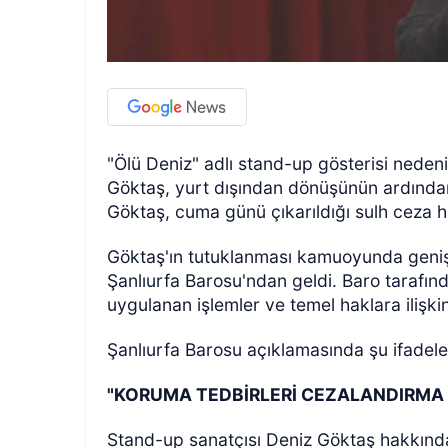
"Ölü Deniz" adlı stand-up gösterisi nede
Göktaş, yurt dışından dönüşünün ardından
Göktaş, cuma günü çıkarıldığı sulh ceza h
Göktaş'ın tutuklanması kamuoyunda geniş 
Şanlıurfa Barosu'ndan geldi. Baro tarafın
uygulanan işlemler ve temel haklara ilişk
Şanlıurfa Barosu açıklamasında şu ifadele
"KORUMA TEDBİRLERİ CEZALANDIRMA 
Stand-up sanatçısı Deniz Göktaş hakkında