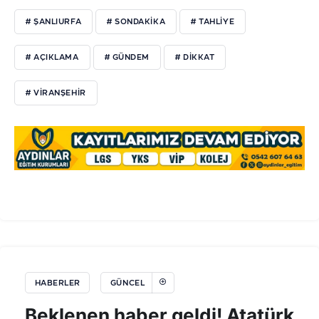
# ŞANLIURFA
# SONDAKIKA
# TAHLIYE
# AÇIKLAMA
# GÜNDEM
# DIKKAT
# VIRANŞEHIR
HABERLER
GÜNCEL
Beklenen haber geldi! Atatürk