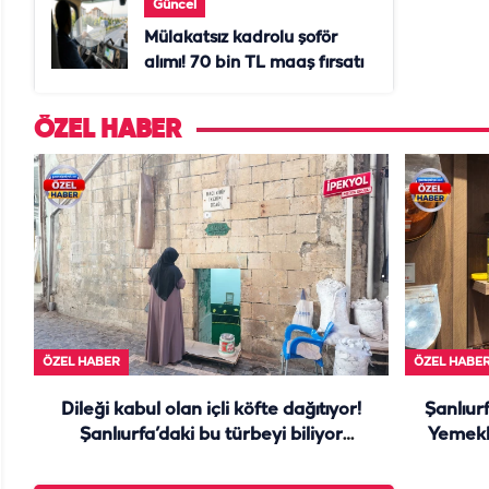
Güncel
Mülakatsız kadrolu şoför
alımı! 70 bin TL maaş fırsatı
ÖZEL HABER
ÖZEL HABER
ÖZEL HABE
Dileği kabul olan içli köfte dağıtıyor!
Şanlıurf
Şanlıurfa’daki bu türbeyi biliyor
Yemekl
muydunuz?