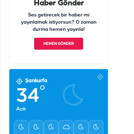
Haber Gönder
Ses getirecek bir haber mi
yayınlamak istiyorsun? O zaman
durma hemen yayınla!
HEMEN GÖNDER
Şanlıurfa
°
34
Açık