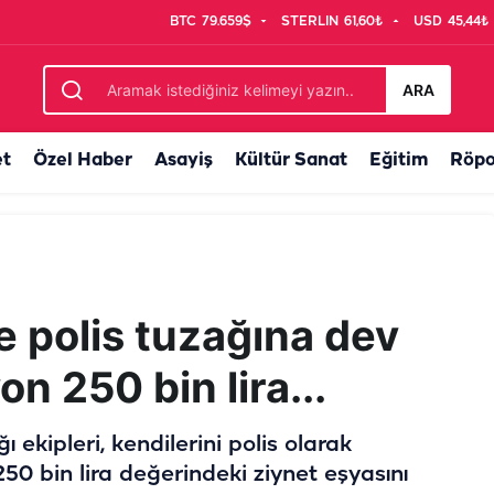
BTC
79.659$
STERLIN
61,60₺
USD
45,44₺
 Anne ve 3 yaşındaki oğlu...
ARA
et
Özel Haber
Asayiş
Kültür Sanat
Eğitim
Röpo
e polis tuzağına dev
n 250 bin lira...
ekipleri, kendilerini polis olarak
250 bin lira değerindeki ziynet eşyasını