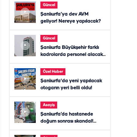
Güncel
Şanlıurfa’ya dev AVM
geliyor! Nereye yapılacak?
Güncel
Şanlıurfa Büyükşehir farklı
kadrolarda personel alacak!
Başvurular başladı
Özel Haber
Şanlıurfa'da yeni yapılacak
otogarın yeri belli oldu!
Asayiş
Şanlıurfa’da hastanede
doğum sonrası skandal!
Anne öldü, doktor tutuklandı