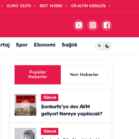
EURO
53,37₺
BIST
14.598₺
GR.ALTIN
6.856,23₺
rtaj
Spor
Ekonomi
Sağlık
Popüler
Yeni Haberler
Haberler
Güncel
Şanlıurfa’ya dev AVM
geliyor! Nereye yapılacak?
Güncel