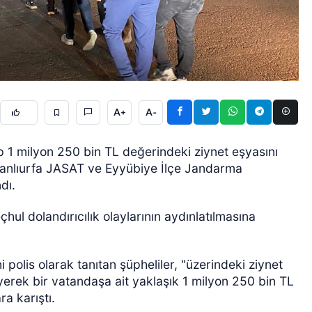
A+
A-
GÜNCEL
tıp 1 milyon 250 bin TL değerindeki ziynet eşyasını
, Şanlıurfa JASAT ve Eyyübiye İlçe Jandarma
dı.
çhul dolandırıcılık olaylarının aydınlatılmasına
 polis olarak tanıtan şüpheliler, "üzerindeki ziynet
eyerek bir vatandaşa ait yaklaşık 1 milyon 250 bin TL
a karıştı.