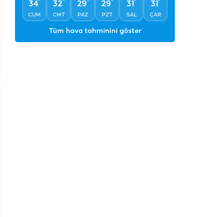
°
°
°
°
°
°
34
32
29
29
31
31
CUM
CMT
PAZ
PZT
SAL
ÇAR
Tüm hava tahminini göster