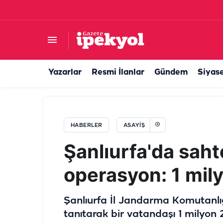
Şanlıurfa'dan Konya'ya giden aileyi kaza ayırdı:
Yazarlar
Resmi İlanlar
Gündem
Siyas
HABERLER
ASAYIŞ
Şanlıurfa'da saht
operasyon: 1 milyo
Şanlıurfa İl Jandarma Komutanlığı 
tanıtarak bir vatandaşı 1 milyon 