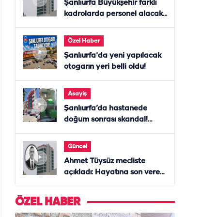
Şanlıurfa Büyükşehir farklı
kadrolarda personel alacak!
Başvurular başladı
Özel Haber
Şanlıurfa'da yeni yapılacak
otogarın yeri belli oldu!
Asayiş
Şanlıurfa’da hastanede
doğum sonrası skandal!
Anne öldü, doktor tutuklandı
Güncel
Ahmet Tüysüz mecliste
açıkladı: Hayatına son veren
daire başkanı "İsteselerdi
ölmezdim" notunu bıraktı
ÖZEL HABER