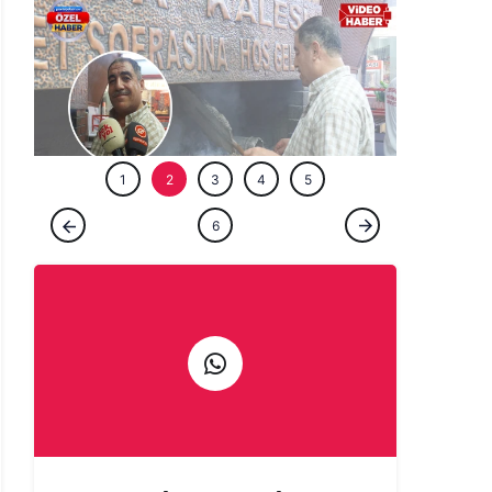
ÖZEL HABE
1
2
3
4
5
ÖZEL HABER
6
Şanlıurfa'da bir ömür ocağın başında:
Çıraklığını yapmadığın işin ustalığını
yapamazsın