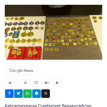
A+
A-
Kahramanmaraş Cumhuriyet Başsavcılığı'nın