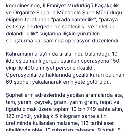
koordinesinde, İl Emniyet Müdürlüğü Kaçakçılık
ve Organize Suçlarla Mücadele Şube Müdürlüğü
ekipleri tarafından "parada sahtecilik", "paraya
eşit sayılan değerlerde sahtecilik" ve "nitelikli
dolandırıcılık" suçlarına ilişkin yürütülen
soruşturma kapsamında operasyon düzenlendi.
Kahramanmaraş'ın da aralarında bulunduğu 10
ilde eş zamanlı gerçekleştirilen operasyona 150
ekip ile 490 emniyet personeli katıldı.
Operasyonlarda haklarında gözaltı kararı bulunan
69 şüpheli yakalanarak emniyete götürüldü.
Şüphelilerin adreslerinde yapılan aramalarda ata,
tam, yarım, çeyrek, gram, yarım gram, reşat ve
figürlü olmak üzere toplam 10 bin 749 sahte altın,
123 mühür, yaklaşık 5 kilogram sahte altın
üretiminde kullanılan malzeme, 112 tarihi eser
niteliğinde obje, 10 ruhsatsız tabanca, 9 tüfek, 5