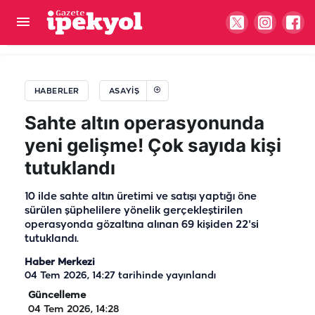
Şanlıurfa’da husumetlilerin hedefi hastane
bahçesi oldu: 1’i kız çocuğu 2 yaralı
HABERLER
ASAYIŞ
Sahte altın operasyonunda
yeni gelişme! Çok sayıda kişi
tutuklandı
10 ilde sahte altın üretimi ve satışı yaptığı öne
sürülen şüphelilere yönelik gerçekleştirilen
operasyonda gözaltına alınan 69 kişiden 22'si
tutuklandı.
Haber Merkezi
04 Tem 2026, 14:27
tarihinde yayınlandı
Güncelleme
04 Tem 2026, 14:28