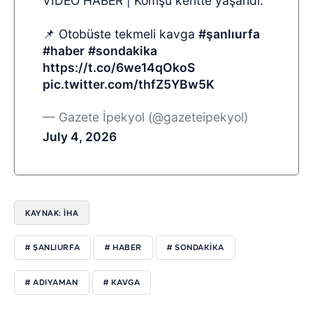
VİDEO HABER | Komşu kentte yaşandı:
📌 Otobüste tekmeli kavga
#şanlıurfa
#haber
#sondakika
https://t.co/6we14qOkoS
pic.twitter.com/thfZ5YBw5K
— Gazete İpekyol (@gazeteipekyol)
July 4, 2026
KAYNAK: İHA
# ŞANLIURFA
# HABER
# SONDAKIKA
# ADIYAMAN
# KAVGA