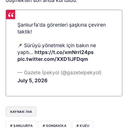
düşmekten son anda kurtuldu.
Şanlıurfa'da görenleri şaşkına çeviren
taktik!
📌 Sürüyü yönetmek için bakın ne
yaptı…
https://t.co/xmNrrl24ps
pic.twitter.com/XXD1iJFDqm
— Gazete İpekyol (@gazeteipekyol)
July 5, 2026
KAYNAK: İHA
# ŞANLIURFA
# SONDAKIKA
# KUZU