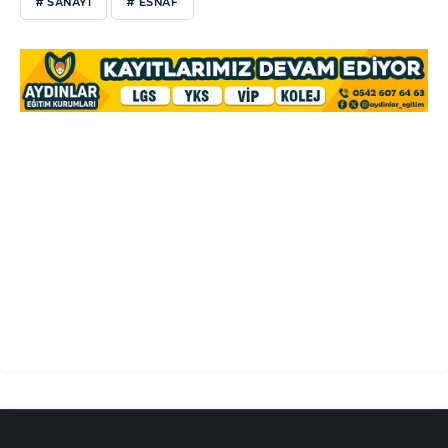
# SANAYİ
# ESNAF