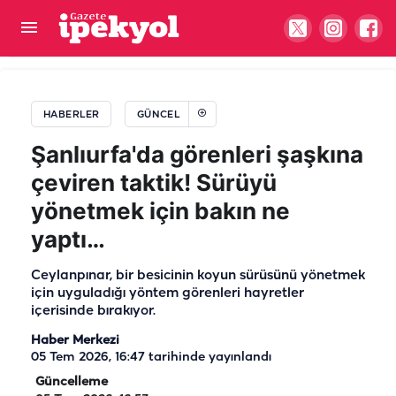
Şanlıurfa'da esnaftan örnek duyarlılık: Can
dostlarına bir kap su
HABERLER
GÜNCEL
Şanlıurfa'da görenleri şaşkına
çeviren taktik! Sürüyü
yönetmek için bakın ne
yaptı…
Ceylanpınar, bir besicinin koyun sürüsünü yönetmek
için uyguladığı yöntem görenleri hayretler
içerisinde bırakıyor.
Haber Merkezi
05 Tem 2026, 16:47
tarihinde yayınlandı
Güncelleme