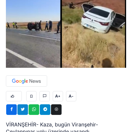
A+
A-
VİRANŞEHİR- Kaza, bugün Viranşehir-
Ceylanpınar yolu üzerinde yaşandı.