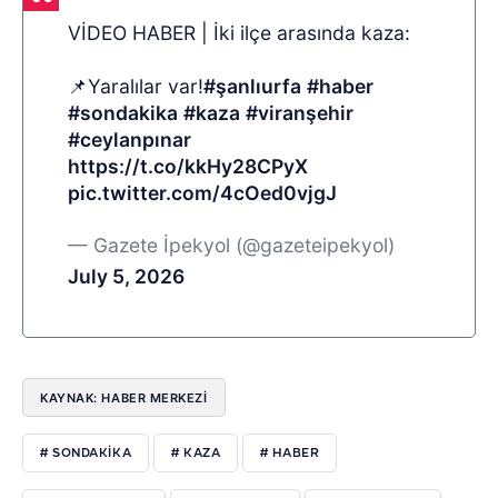
VİDEO HABER | İki ilçe arasında kaza:
📌Yaralılar var!
#şanlıurfa
#haber
#sondakika
#kaza
#viranşehir
#ceylanpınar
https://t.co/kkHy28CPyX
pic.twitter.com/4cOed0vjgJ
— Gazete İpekyol (@gazeteipekyol)
July 5, 2026
KAYNAK: HABER MERKEZI
# SONDAKIKA
# KAZA
# HABER