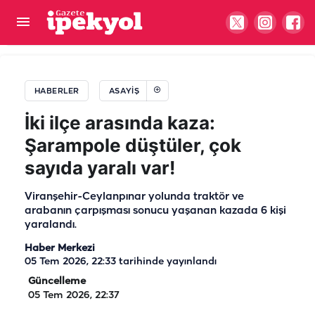
Şanlıurfa’da yanan tırın izlerini muhtar sildi! Eline
küreği alıp yolu temizledi
HABERLER
ASAYIŞ
İki ilçe arasında kaza:
Şarampole düştüler, çok
sayıda yaralı var!
Viranşehir-Ceylanpınar yolunda traktör ve
arabanın çarpışması sonucu yaşanan kazada 6 kişi
yaralandı.
Haber Merkezi
05 Tem 2026, 22:33
tarihinde yayınlandı
Güncelleme
05 Tem 2026, 22:37