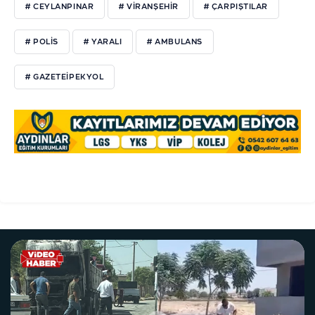
# CEYLANPINAR
# VIRANŞEHIR
# ÇARPIŞTILAR
# POLIS
# YARALI
# AMBULANS
# GAZETEIPEKYOL