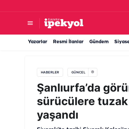
Şanlıurfa’da kredi kartı olan herkesi ilgilendiri
Yazarlar
Resmi İlanlar
Gündem
Siyas
HABERLER
GÜNCEL
Şanlıurfa’da gör
sürücülere tuzak 
yaşandı