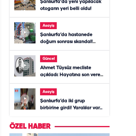
Şanlıurfa'da yeni yapılacak
otogarın yeri belli oldu!
Asayiş
Şanlıurfa’da hastanede
doğum sonrası skandal!
Anne öldü, doktor tutuklandı
Güncel
Ahmet Tüysüz mecliste
açıkladı: Hayatına son veren
daire başkanı "İsteselerdi
ölmezdim" notunu bıraktı
Asayiş
Şanlıurfa’da iki grup
birbirine girdi! Yaralılar var...
ÖZEL HABER