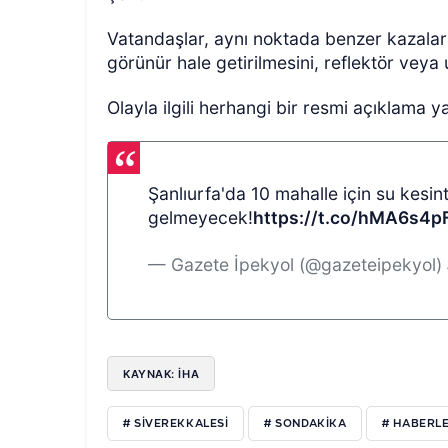
Vatandaşlar, aynı noktada benzer kazaların
görünür hale getirilmesini, reflektör veya 
Olayla ilgili herhangi bir resmi açıklama y
Şanlıurfa'da 10 mahalle için su kesint
gelmeyecek!
https://t.co/hMA6s4p
— Gazete İpekyol (@gazeteipekyol)
KAYNAK: İHA
# SİVEREKKALESİ
# SONDAKİKA
# HABERL