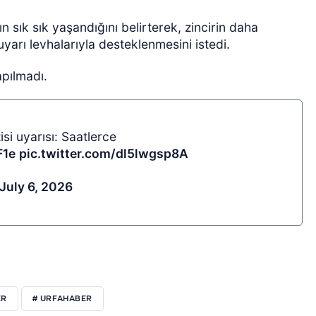
 sık sık yaşandığını belirterek, zincirin daha
uyarı levhalarıyla desteklenmesini istedi.
apılmadı.
isi uyarısı: Saatlerce
F1e
pic.twitter.com/dl5lwgsp8A
July 6, 2026
ER
# URFAHABER