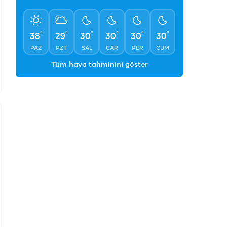
PAZ
PZT
SAL
ÇAR
PER
CUM
Tüm hava tahminini göster