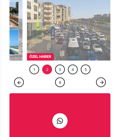
ÖZEL HABE
1
2
3
4
5
ÖZEL HABER
6
Şanlıurfalılar şehri terk etti! Kaçan kaçana
Haber Gönder