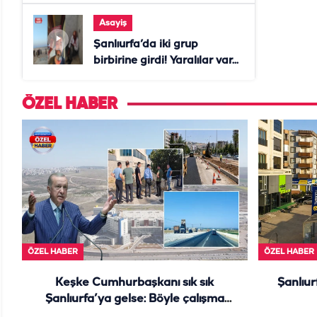
ölmezdim" notunu bıraktı
Asayiş
Şanlıurfa’da iki grup
birbirine girdi! Yaralılar var...
ÖZEL HABER
ÖZEL HABER
ÖZEL HABER
Keşke Cumhurbaşkanı sık sık
Şanlıur
Şanlıurfa’ya gelse: Böyle çalışma
görülmedi