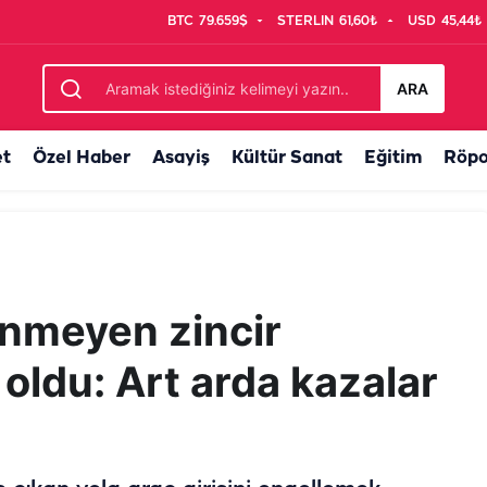
BTC
79.659$
STERLIN
61,60₺
USD
45,44₺
yor! 50 bin TL detayına dikkat
ARA
et
Özel Haber
Asayiş
Kültür Sanat
Eğitim
Röpo
ünmeyen zincir
oldu: Art arda kazalar