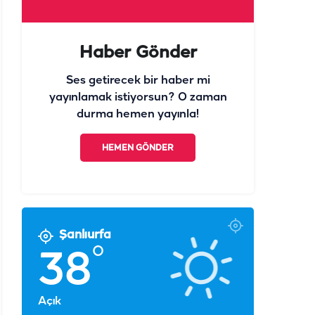
Ses getirecek bir haber mi
yayınlamak istiyorsun? O zaman
durma hemen yayınla!
HEMEN GÖNDER
Şanlıurfa
°
38
Açık
°
°
°
°
°
°
38
29
30
30
30
30