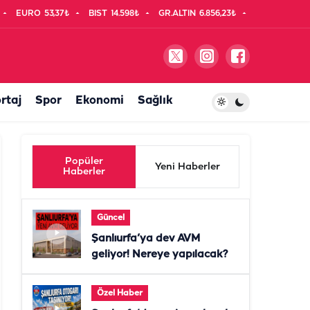
EURO
53,37₺
BIST
14.598₺
GR.ALTIN
6.856,23₺
rtaj
Spor
Ekonomi
Sağlık
Popüler
Yeni Haberler
Haberler
Güncel
Şanlıurfa’ya dev AVM
geliyor! Nereye yapılacak?
Özel Haber