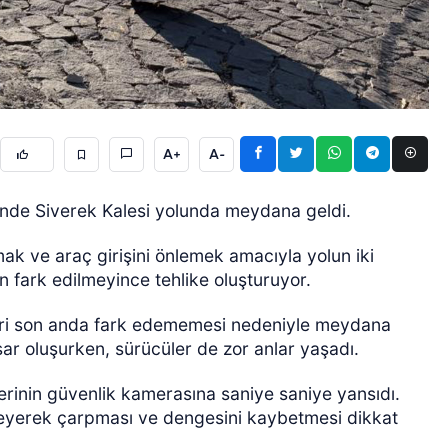
A+
A-
ÖZEL HABER
sinde Siverek Kalesi yolunda meydana geldi.
mak ve araç girişini önlemek amacıyla yolun iki
an fark edilmeyince tehlike oluşturuyor.
ciri son anda fark edememesi nedeniyle meydana
ar oluşurken, sürücüler de zor anlar yaşadı.
erinin güvenlik kamerasına saniye saniye yansıdı.
tmeyerek çarpması ve dengesini kaybetmesi dikkat