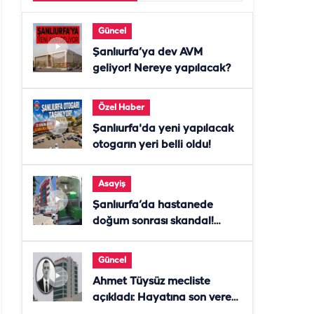
Güncel
Şanlıurfa’ya dev AVM
geliyor! Nereye yapılacak?
Özel Haber
Şanlıurfa'da yeni yapılacak
otogarın yeri belli oldu!
Asayiş
Şanlıurfa’da hastanede
doğum sonrası skandal!
Anne öldü, doktor tutuklandı
Güncel
Ahmet Tüysüz mecliste
açıkladı: Hayatına son veren
daire başkanı "İsteselerdi