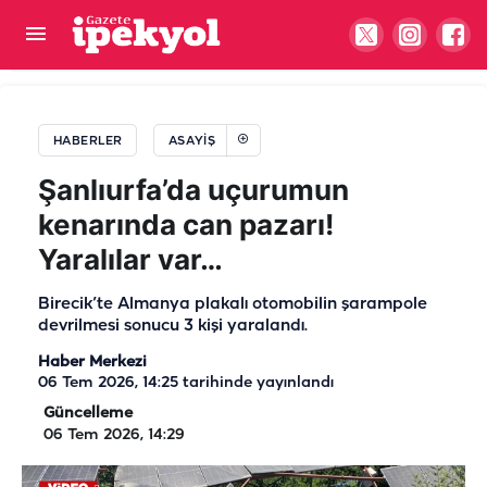
Şanlıurfa'da düğün salonunda korku dolu anlar!
Eğlence sırasında yangın çıktı
HABERLER
ASAYIŞ
Şanlıurfa’da uçurumun
kenarında can pazarı!
Yaralılar var…
Birecik’te Almanya plakalı otomobilin şarampole
devrilmesi sonucu 3 kişi yaralandı.
Haber Merkezi
06 Tem 2026, 14:25
tarihinde yayınlandı
Güncelleme
06 Tem 2026, 14:29