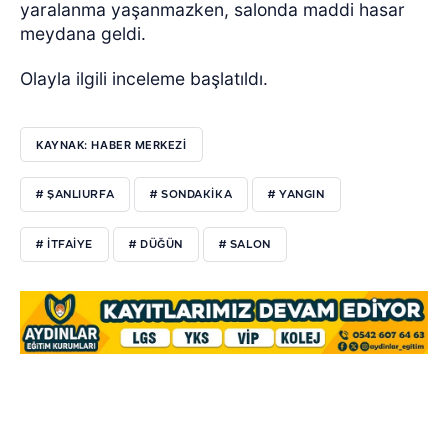
yaralanma yaşanmazken, salonda maddi hasar
meydana geldi.
Olayla ilgili inceleme başlatıldı.
KAYNAK: HABER MERKEZİ
# ŞANLIURFA
# SONDAKIKA
# YANGIN
# ITFAIYE
# DÜĞÜN
# SALON