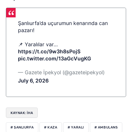
Şanlıurfa’da uçurumun kenarında can
pazarı!
📌 Yaralılar var…
https://t.co/9w3h8sPojS
pic.twitter.com/13aGcVugKG
— Gazete İpekyol (@gazeteipekyol)
July 6, 2026
KAYNAK: İHA
# ŞANLIURFA
# KAZA
# YARALI
# AMBULANS