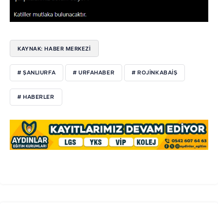
KAYNAK: HABER MERKEZI
# ŞANLIURFA
# URFAHABER
# ROJINKABAIŞ
# HABERLER