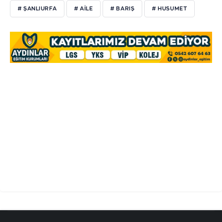
# ŞANLIURFA
# AILE
# BARIŞ
# HUSUMET