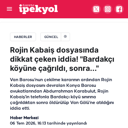
Şanlıurfa'da yine sağduyu kazandı! Aileler barıştı
HABERLER
GÜNCEL
Rojin Kabaiş dosyasında
dikkat çeken iddia! "Bardakçı
köyüne çağrıldı, sonra..."
Van Barosu’nun çekilme kararının ardından Rojin
Kabaiş dosyasını devralan Konya Barosu
avukatlarından Abdurrahman Karabulut, Rojin
Kabaiş’in telefonla Bardakçı köyü sınırına
çağrıldıktan sonra öldürülüp Van Gölü’ne atıldığını
iddia etti.
Haber Merkezi
06 Tem 2026, 16:13
tarihinde yayınlandı