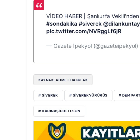
VİDEO HABER | Şanlıurfa Vekili'nde
#sondakika
#siverek
@dilankunta
pic.twitter.com/NVRggLf6jR
— Gazete İpekyol (@gazeteipekyol)
KAYNAK: AHMET HAKKI AK
# SİVEREK
# SİVEREKYÜRÜRÜŞ
# DEMPART
# KADINAŞİDDETESON