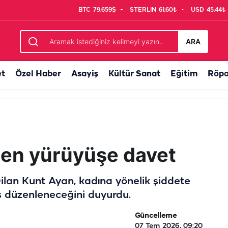
BTC
79.659$
STERLIN
61,60₺
USD
45,44₺
k teklif
ARA
et
Özel Haber
Asayiş
Kültür Sanat
Eğitim
Röpo
nden yürüyüşe davet
Dilan Kunt Ayan, kadına yönelik şiddete
ş düzenleneceğini duyurdu.
Güncelleme
07 Tem 2026, 09:20