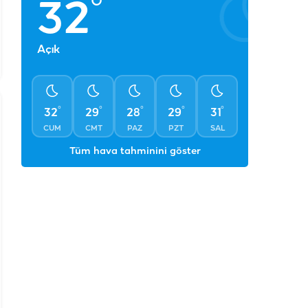
°
32
Açık
°
°
°
°
°
32
29
28
29
31
CUM
CMT
PAZ
PZT
SAL
Tüm hava tahminini göster