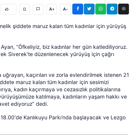
A+
A-
önelik şiddete maruz kalan tüm kadınlar için yürüyüş
 Ayan, “Öfkeliyiz, biz kadınlar her gün katlediliyoruz.
rek Siverek'te düzenlenecek yürüyüş için çağrı
ÖZEL HABER
a uğrayan, kaçırılan ve zorla evlendirilmek istenen 21
ddete maruz kalan tüm kadınlar için sesimizi
ırıya, kadın kaçırmaya ve cezasızlık politikalarına
ı yürüyüşümüze katılmaya, kadınların yaşam hakkı ve
vet ediyoruz” dedi.
8.00'de Kanlıkuyu Parkı’nda başlayacak ve Lezgo