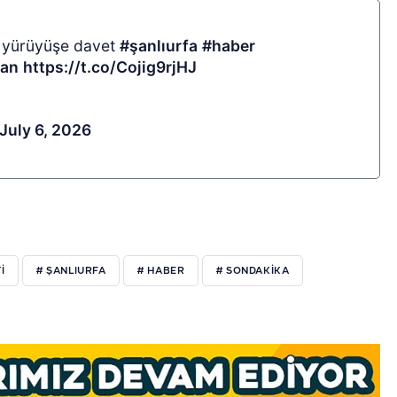
n yürüyüşe davet
#şanlıurfa
#haber
yan
https://t.co/Cojig9rjHJ
July 6, 2026
İ
# ŞANLIURFA
# HABER
# SONDAKİKA