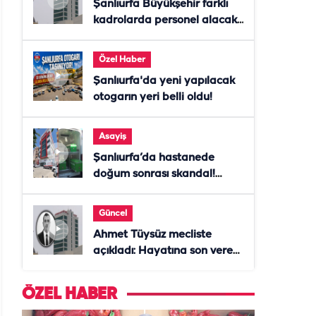
Şanlıurfa Büyükşehir farklı
kadrolarda personel alacak!
Başvurular başladı
Özel Haber
Şanlıurfa'da yeni yapılacak
otogarın yeri belli oldu!
Asayiş
Şanlıurfa’da hastanede
doğum sonrası skandal!
Anne öldü, doktor tutuklandı
Güncel
Ahmet Tüysüz mecliste
açıkladı: Hayatına son veren
daire başkanı "İsteselerdi
ölmezdim" notunu bıraktı
ÖZEL HABER