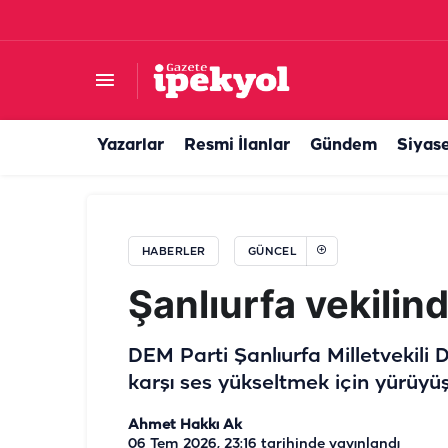
50 yıllık Türk şirketi satılıyor! Dubai’den milyarlı
Yazarlar
Resmi İlanlar
Gündem
Siyas
HABERLER
GÜNCEL
Şanlıurfa vekili
DEM Parti Şanlıurfa Milletvekili 
karşı ses yükseltmek için yürüyü
Ahmet Hakkı Ak
06 Tem 2026, 23:16
tarihinde yayınlandı