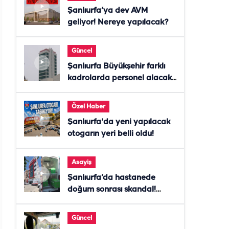
Şanlıurfa’ya dev AVM
geliyor! Nereye yapılacak?
Güncel
Şanlıurfa Büyükşehir farklı
kadrolarda personel alacak!
Başvurular başladı
Özel Haber
Şanlıurfa'da yeni yapılacak
otogarın yeri belli oldu!
Asayiş
Şanlıurfa’da hastanede
doğum sonrası skandal!
Anne öldü, doktor tutuklandı
Güncel