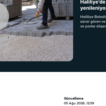
Haliliye'd
yenileniyo
Haliliye Beledi
zarar gören ve
ve parke döşem
Güncelleme
05 Ağu 2026, 12:59