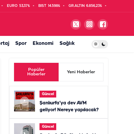
EURO
53,37₺
BIST
14.598₺
GR.ALTIN
6.856,23₺
rtaj
Spor
Ekonomi
Sağlık
Popüler
Yeni Haberler
Haberler
Güncel
Şanlıurfa’ya dev AVM
geliyor! Nereye yapılacak?
Güncel