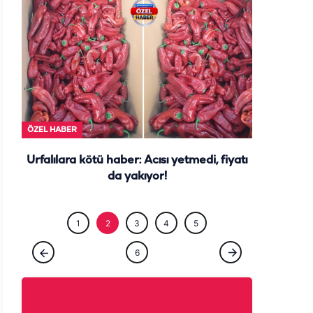
ÖZEL HABE
ÖZEL HABER
Urfalılara kötü haber: Acısı yetmedi, fiyatı
da yakıyor!
1
2
3
4
5
6