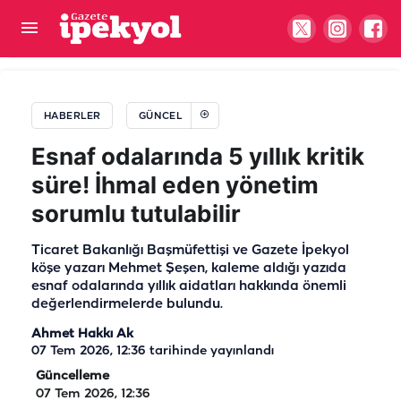
Şanlıurfa çiftçisini rahatlatan gelişme! Sabit fiyat
uygulamasıyla tek çatı altında birleştirilecek
HABERLER
GÜNCEL
Esnaf odalarında 5 yıllık kritik
süre! İhmal eden yönetim
sorumlu tutulabilir
Ticaret Bakanlığı Başmüfettişi ve Gazete İpekyol
köşe yazarı Mehmet Şeşen, kaleme aldığı yazıda
esnaf odalarında yıllık aidatları hakkında önemli
değerlendirmelerde bulundu.
Ahmet Hakkı Ak
07 Tem 2026, 12:36
tarihinde yayınlandı
Güncelleme
07 Tem 2026, 12:36