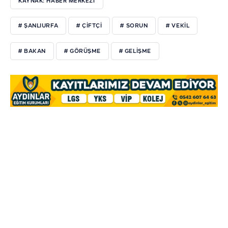
KAYNAK: HABER MERKEZİ
# ŞANLIURFA
# ÇİFTÇİ
# SORUN
# VEKİL
# BAKAN
# GÖRÜŞME
# GELİŞME