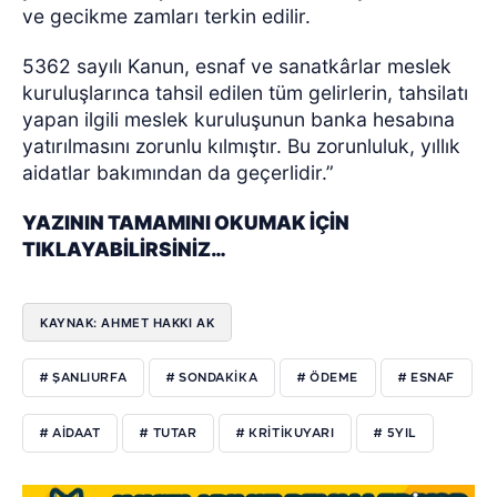
ve gecikme zamları terkin edilir.
5362 sayılı Kanun, esnaf ve sanatkârlar meslek
kuruluşlarınca tahsil edilen tüm gelirlerin, tahsilatı
yapan ilgili meslek kuruluşunun banka hesabına
yatırılmasını zorunlu kılmıştır. Bu zorunluluk, yıllık
aidatlar bakımından da geçerlidir.”
YAZININ TAMAMINI OKUMAK İÇİN
TIKLAYABİLİRSİNİZ…
KAYNAK: AHMET HAKKI AK
# ŞANLIURFA
# SONDAKIKA
# ÖDEME
# ESNAF
# AIDAAT
# TUTAR
# KRITIKUYARI
# 5YIL