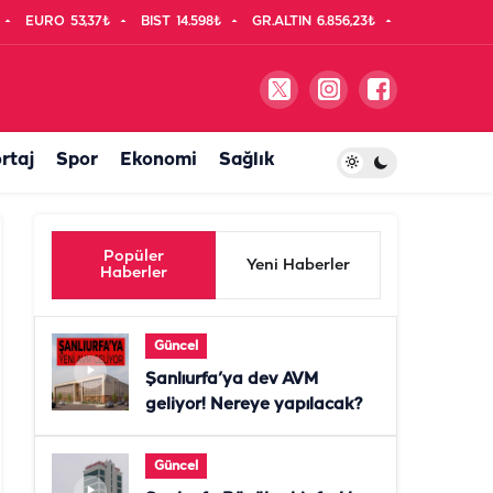
EURO
53,37₺
BIST
14.598₺
GR.ALTIN
6.856,23₺
rtaj
Spor
Ekonomi
Sağlık
Popüler
Yeni Haberler
Haberler
Güncel
Şanlıurfa’ya dev AVM
geliyor! Nereye yapılacak?
Güncel