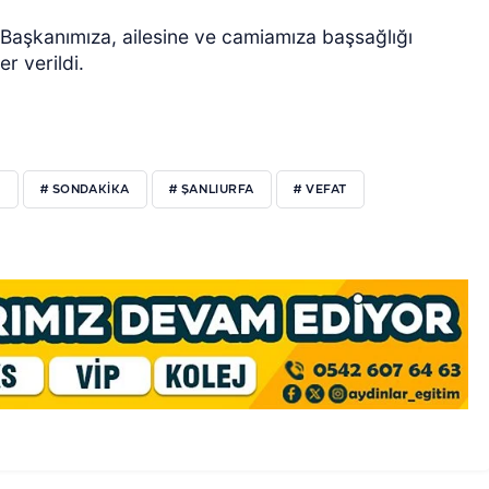
Başkanımıza, ailesine ve camiamıza başsağlığı
r verildi.
R
# SONDAKIKA
# ŞANLIURFA
# VEFAT