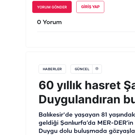
YORUM GÖNDER
GIRIŞ YAP
0 Yorum
HABERLER
GÜNCEL
60 yıllık hasret Ş
Duygulandıran b
Balıkesir'de yaşayan 81 yaşındak
geldiği Şanlıurfa’da MER-DER’in 
Duygu dolu buluşmada gözyaşları