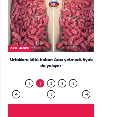
ÖZEL HABE
ÖZEL HABER
Urfalılara kötü haber: Acısı yetmedi, fiyatı
da yakıyor!
1
2
3
4
5
6