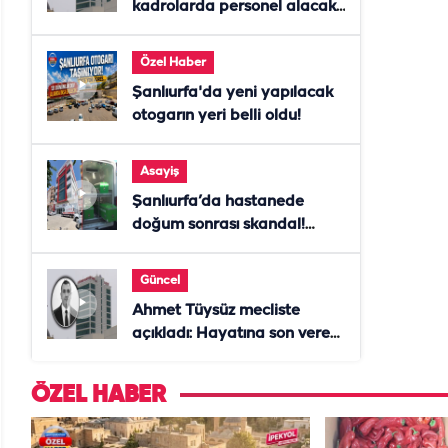
kadrolarda personel alacak!
Başvurular başladı
Özel Haber
Şanlıurfa'da yeni yapılacak
otogarın yeri belli oldu!
Asayiş
Şanlıurfa’da hastanede
doğum sonrası skandal!
Anne öldü, doktor tutuklandı
Güncel
Ahmet Tüysüz mecliste
açıkladı: Hayatına son veren
daire başkanı "İsteselerdi
ölmezdim" notunu bıraktı
ÖZEL HABER