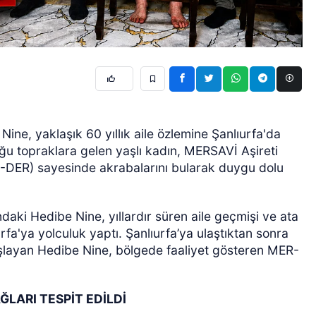
ine, yaklaşık 60 yıllık aile özlemine Şanlıurfa'da
uğu topraklara gelen yaşlı kadın, MERSAVİ Aşireti
-DER) sayesinde akrabalarını bularak duygu dolu
ndaki Hedibe Nine, yıllardır süren aile geçmişi ve ata
fa'ya yolculuk yaptı. Şanlıurfa’ya ulaştıktan sonra
şlayan Hedibe Nine, bölgede faaliyet gösteren MER-
LARI TESPİT EDİLDİ