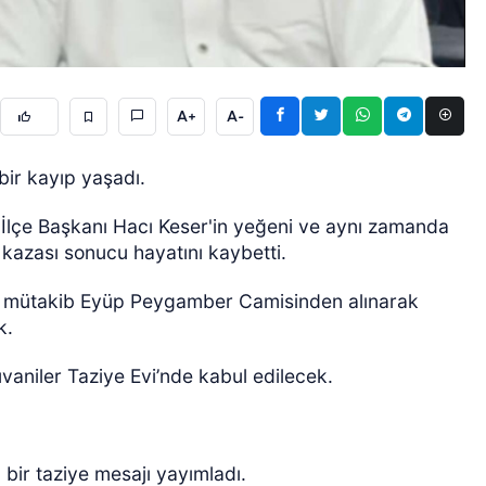
A+
A-
bir kayıp yaşadı.
ÖZEL HABER
 İlçe Başkanı Hacı Keser'in yeğeni ve aynı zamanda
 kazası sonucu hayatını kaybetti.
 mütakib Eyüp Peygamber Camisinden alınarak
k.
vaniler Taziye Evi’nde kabul edilecek.
bir taziye mesajı yayımladı.