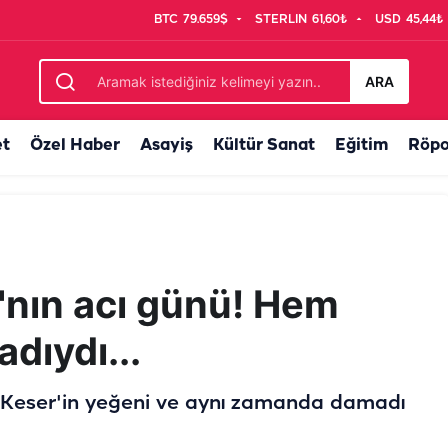
BTC
79.659$
STERLIN
61,60₺
USD
45,44₺
landıran buluşma
ARA
et
Özel Haber
Asayiş
Kültür Sanat
Eğitim
Röpo
'nın acı günü! Hem
dıydı...
 Keser'in yeğeni ve aynı zamanda damadı