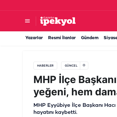
60 yıllık hasret Şanlıurfa’da son buldu: Duygu
Yazarlar
Resmi İlanlar
Gündem
Siyas
HABERLER
GÜNCEL
MHP İlçe Başkanı
yeğeni, hem dama
MHP Eyyübiye İlçe Başkanı Hacı
hayatını kaybetti.