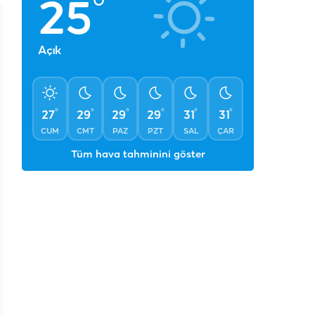
°
25
Açık
°
°
°
°
°
°
27
29
29
29
31
31
CUM
CMT
PAZ
PZT
SAL
ÇAR
Tüm hava tahminini göster