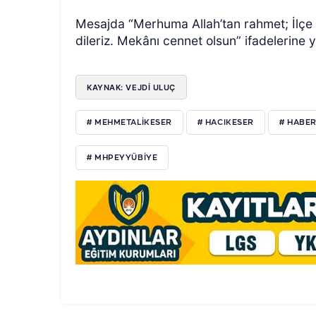
Mesajda “Merhuma Allah’tan rahmet; İlçe 
dileriz. Mekânı cennet olsun” ifadelerine ye
KAYNAK: VEJDI ULUÇ
# MEHMETALIKESER
# HACIKESER
# HABE
# MHPEYYÜBIYE