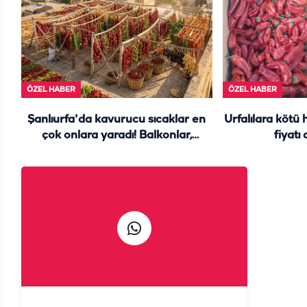
ÖZEL HABER
ÖZEL HABER
Şanlıurfa'da kavurucu sıcaklar en
Urfalılara kötü 
çok onlara yaradı! Balkonlar,
fiyatı
damlar yine renk cümbüşü...