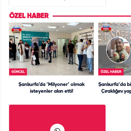
daire başkanı "İsteselerdi
ölmezdim" notunu bıraktı
ÖZEL HABER
GÜNCEL
ÖZEL HABER
Şanlıurfa’da ‘Milyoner’ olmak
Şanlıurfa'da b
isteyenler akın etti!
Çıraklığını ya
y