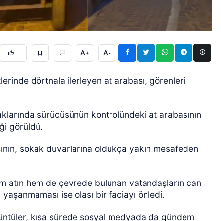
A+
A-
lerinde dörtnala ilerleyen at arabası, görenleri
ÖZEL HABER
kaklarında sürücüsünün kontrolündeki at arabasının
iği görüldü.
sının, sokak duvarlarına oldukça yakın mesafeden
 hem atın hem de çevrede bulunan vatandaşların can
ın yaşanmaması ise olası bir faciayı önledi.
rüntüler, kısa sürede sosyal medyada da gündem