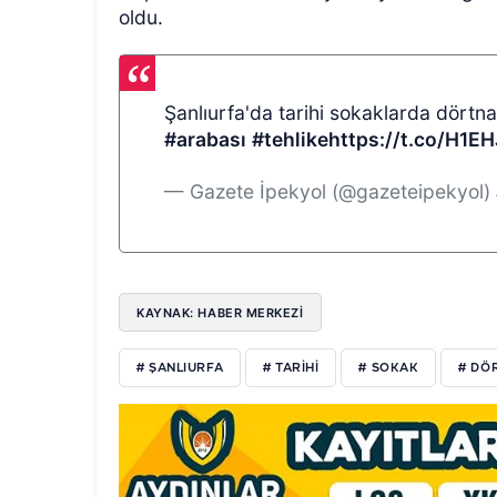
oldu.
Şanlıurfa'da tarihi sokaklarda dörtnal
#arabası
#tehlike
https://t.co/H1E
— Gazete İpekyol (@gazeteipekyol)
KAYNAK: HABER MERKEZİ
# ŞANLIURFA
# TARİHİ
# SOKAK
# DÖ