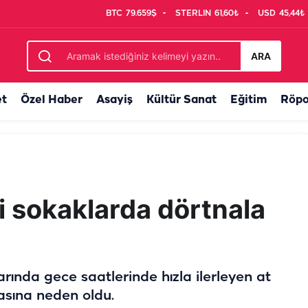
BTC
79.659$
STERLIN
61,60₺
USD
45,44₺
ARA
et
Özel Haber
Asayiş
Kültür Sanat
Eğitim
Röpo
hi sokaklarda dörtnala
arında gece saatlerinde hızla ilerleyen at
masına neden oldu.