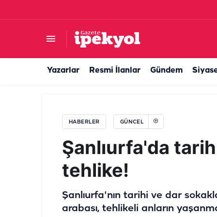
Başkan Çelik belediyeyi mi kastetti?
Yazarlar
Resmi İlanlar
Gündem
Siyas
HABERLER
GÜNCEL
Şanlıurfa'da tari
tehlike!
Şanlıurfa'nın tarihi ve dar sokakl
arabası, tehlikeli anların yaşan