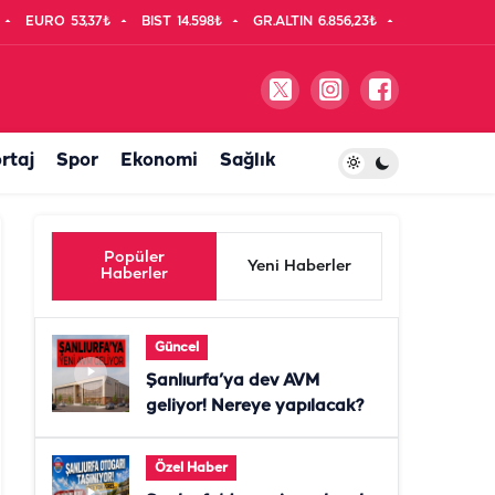
EURO
53,37₺
BIST
14.598₺
GR.ALTIN
6.856,23₺
rtaj
Spor
Ekonomi
Sağlık
Popüler
Yeni Haberler
Haberler
Güncel
Şanlıurfa’ya dev AVM
geliyor! Nereye yapılacak?
Özel Haber