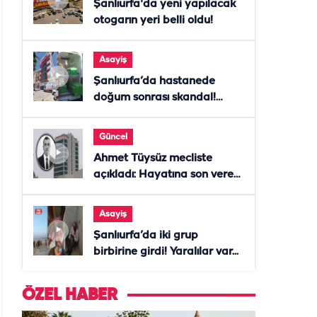
Şanlıurfa'da yeni yapılacak
otogarın yeri belli oldu!
Asayiş
Şanlıurfa’da hastanede
doğum sonrası skandal!
Anne öldü, doktor tutuklandı
Güncel
Ahmet Tüysüz mecliste
açıkladı: Hayatına son veren
daire başkanı "İsteselerdi
ölmezdim" notunu bıraktı
Asayiş
Şanlıurfa’da iki grup
birbirine girdi! Yaralılar var...
ÖZEL HABER