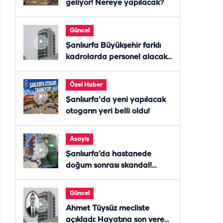
geliyor! Nereye yapılacak?
Güncel
Şanlıurfa Büyükşehir farklı
kadrolarda personel alacak!
Başvurular başladı
Özel Haber
Şanlıurfa'da yeni yapılacak
otogarın yeri belli oldu!
Asayiş
Şanlıurfa’da hastanede
doğum sonrası skandal!
Anne öldü, doktor tutuklandı
Güncel
Ahmet Tüysüz mecliste
açıkladı: Hayatına son veren