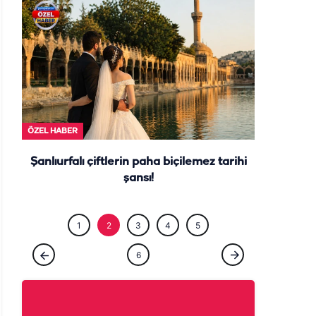
ÖZEL HABE
ÖZEL HABER
Şanlıurfalı çiftlerin paha biçilemez tarihi
şansı!
1
2
3
4
5
6