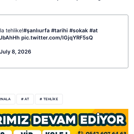
a tehlike!
#şanlıurfa
#tarihi
#sokak
#at
HJbAhHh
pic.twitter.com/IGjqYRF5sQ
July 8, 2026
RNALA
# AT
# TEHLİKE