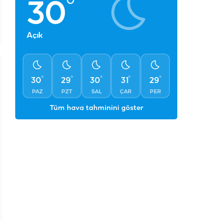
°
30
Açık
°
°
°
°
°
30
29
30
31
29
PAZ
PZT
SAL
ÇAR
PER
Tüm hava tahminini göster