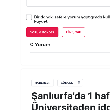
Bir dahaki sefere yorum yaptığımda kull
kaydet.
YORUM GÖNDER
GIRIŞ YAP
0 Yorum
HABERLER
GÜNCEL
Şanlıurfa’da 1 ha
Üniversiteden idd