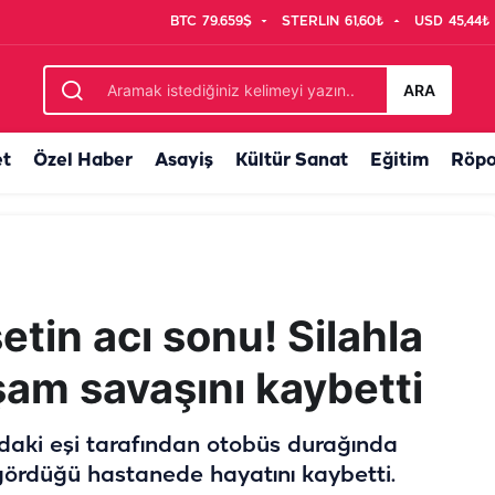
BTC
79.659$
STERLIN
61,60₺
USD
45,44₺
aybolunca fırıncıyı bıçakladı
ARA
et
Özel Haber
Asayiş
Kültür Sanat
Eğitim
Röpo
etin acı sonu! Silahla
şam savaşını kaybetti
aki eşi tarafından otobüs durağında
 gördüğü hastanede hayatını kaybetti.