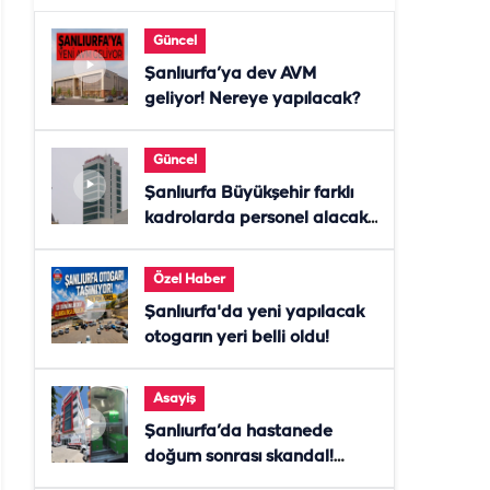
Güncel
Şanlıurfa’ya dev AVM
geliyor! Nereye yapılacak?
Güncel
Şanlıurfa Büyükşehir farklı
kadrolarda personel alacak!
Başvurular başladı
Özel Haber
Şanlıurfa'da yeni yapılacak
otogarın yeri belli oldu!
Asayiş
Şanlıurfa’da hastanede
doğum sonrası skandal!
Anne öldü, doktor tutuklandı