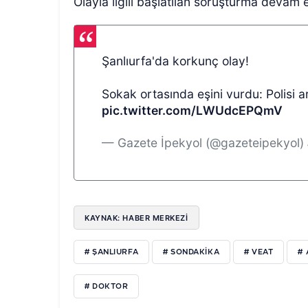
Olayla ilgili başlatılan soruşturma devam 
Şanlıurfa'da korkunç olay!
Sokak ortasında eşini vurdu: Polisi ar
pic.twitter.com/LWUdcEPQmV
— Gazete İpekyol (@gazeteipekyol)
KAYNAK: HABER MERKEZİ
# ŞANLIURFA
# SONDAKIKA
# VEAT
#
# DOKTOR