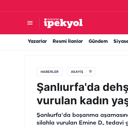
Şanlıurfa'da bu da oldu! Patlıcan ve biberleri k
Yazarlar
Resmi İlanlar
Gündem
Siyas
HABERLER
ASAYIŞ
Şanlıurfa'da dehş
vurulan kadın ya
Şanlıurfa'da boşanma aşamasınd
silahla vurulan Emine D., tedavi