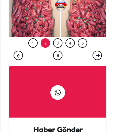
ÖZEL HABE
1
2
3
4
5
ÖZEL HABER
6
Urfalılara kötü haber: Acısı yetmedi, fiyatı
da yakıyor!
Haber Gönder