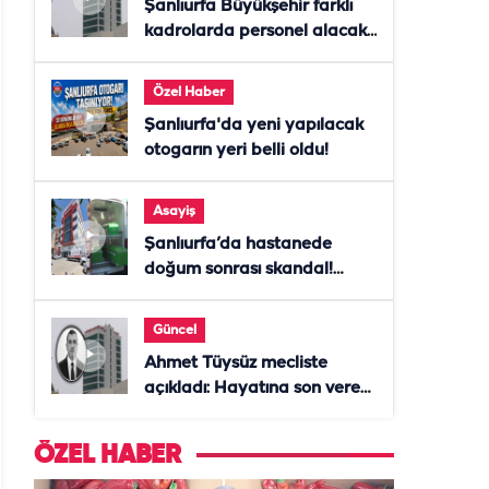
Şanlıurfa Büyükşehir farklı
kadrolarda personel alacak!
Başvurular başladı
Özel Haber
Şanlıurfa'da yeni yapılacak
otogarın yeri belli oldu!
Asayiş
Şanlıurfa’da hastanede
doğum sonrası skandal!
Anne öldü, doktor tutuklandı
Güncel
Ahmet Tüysüz mecliste
açıkladı: Hayatına son veren
daire başkanı "İsteselerdi
ölmezdim" notunu bıraktı
ÖZEL HABER