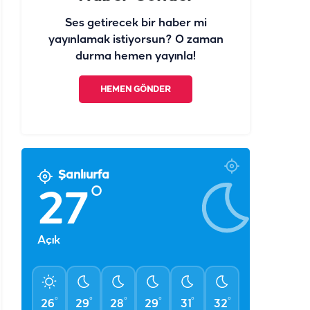
Ses getirecek bir haber mi
yayınlamak istiyorsun? O zaman
durma hemen yayınla!
HEMEN GÖNDER
Şanlıurfa
°
27
Açık
°
°
°
°
°
°
26
29
28
29
31
32