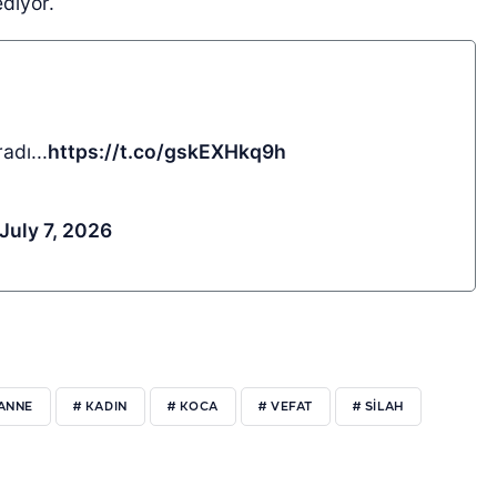
ediyor.
adı...
https://t.co/gskEXHkq9h
July 7, 2026
 ANNE
# KADIN
# KOCA
# VEFAT
# SILAH