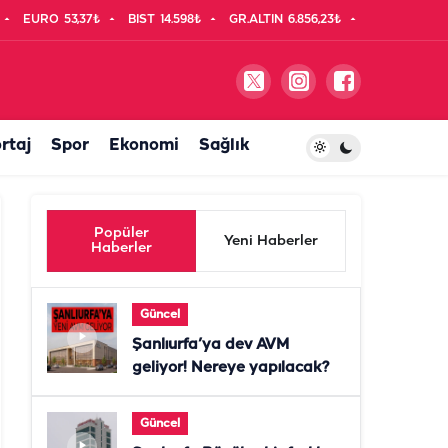
EURO
53,37₺
BIST
14.598₺
GR.ALTIN
6.856,23₺
rtaj
Spor
Ekonomi
Sağlık
Popüler
Yeni Haberler
Haberler
Güncel
Şanlıurfa’ya dev AVM
geliyor! Nereye yapılacak?
Güncel