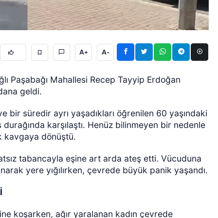
A+
A-
 bağlı Paşabağı Mahallesi Recep Tayyip Erdoğan
dana geldi.
ÖZEL HABER
 bir süredir ayrı yaşadıkları öğrenilen 60 yaşındaki
 durağında karşılaştı. Henüz bilinmeyen bir nedenle
k kavgaya dönüştü.
atsız tabancayla eşine art arda ateş etti. Vücuduna
anarak yere yığılırken, çevrede büyük panik yaşandı.
İ
rine koşarken, ağır yaralanan kadın çevrede