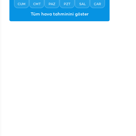
CUM
CMT
PAZ
PZT
SAL
ÇAR
Tüm hava tahminini göster