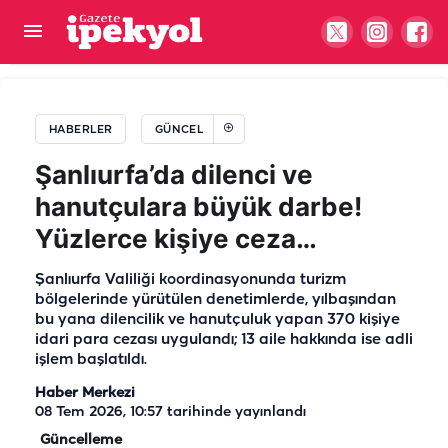
Şanlıurfa'da yine sağduyu kazandı! Aileler barıştı
HABERLER
GÜNCEL
Şanlıurfa’da dilenci ve
hanutçulara büyük darbe!
Yüzlerce kişiye ceza…
Şanlıurfa Valiliği koordinasyonunda turizm
bölgelerinde yürütülen denetimlerde, yılbaşından
bu yana dilencilik ve hanutçuluk yapan 370 kişiye
idari para cezası uygulandı; 13 aile hakkında ise adli
işlem başlatıldı.
Haber Merkezi
08 Tem 2026, 10:57
tarihinde yayınlandı
Güncelleme