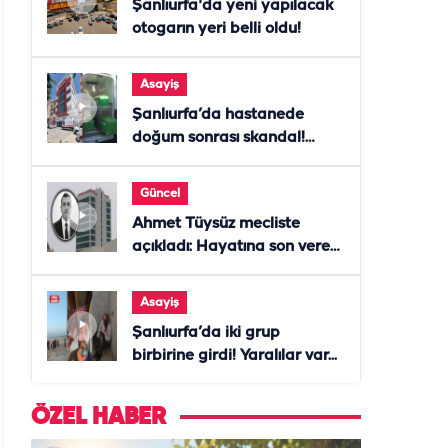
Şanlıurfa'da yeni yapılacak
otogarın yeri belli oldu!
Asayiş
Şanlıurfa’da hastanede
doğum sonrası skandal!
Anne öldü, doktor tutuklandı
Güncel
Ahmet Tüysüz mecliste
açıkladı: Hayatına son veren
daire başkanı "İsteselerdi
ölmezdim" notunu bıraktı
Asayiş
Şanlıurfa’da iki grup
birbirine girdi! Yaralılar var...
ÖZEL HABER