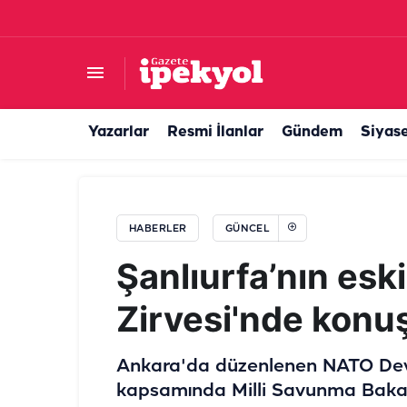
Şanlıurfa’da 1 haftada 40 bin başvuru! Üniversi
Yazarlar
Resmi İlanlar
Gündem
Siyas
HABERLER
GÜNCEL
Şanlıurfa’nın esk
Zirvesi'nde konu
Ankara'da düzenlenen NATO Devl
kapsamında Milli Savunma Bakan Y