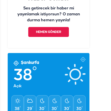
Ses getirecek bir haber mi
yayınlamak istiyorsun? O zaman
durma hemen yayınla!
HEMEN GÖNDER
Şanlıurfa
°
38
Açık
°
°
°
°
°
°
38
29
30
30
30
30