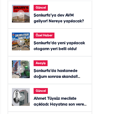
Güncel
Şanlıurfa’ya dev AVM
geliyor! Nereye yapılacak?
Özel Haber
Şanlıurfa'da yeni yapılacak
otogarın yeri belli oldu!
Asayiş
Şanlıurfa’da hastanede
doğum sonrası skandal!
Anne öldü, doktor tutuklandı
Güncel
Ahmet Tüysüz mecliste
açıkladı: Hayatına son veren
daire başkanı "İsteselerdi