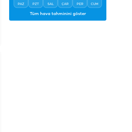
PAZ
PZT
SAL
ÇAR
PER
CUM
Tüm hava tahminini göster