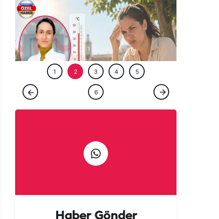
ÖZEL HABE
1
2
3
4
5
ÖZEL HABER
6
Şanlıurfa'da neden herkes bu kadar
sinirli? Arkasındaki sır perdesi aralandı!
Haber Gönder