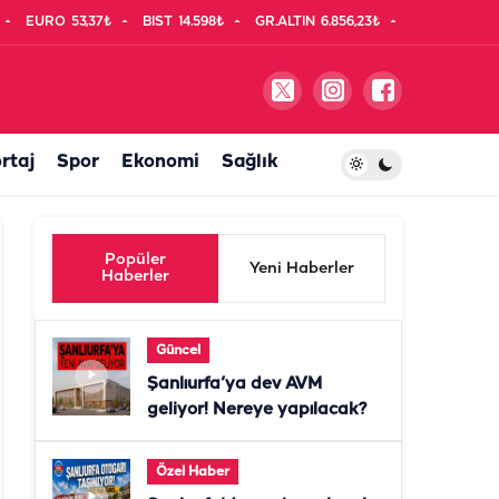
EURO
53,37₺
BIST
14.598₺
GR.ALTIN
6.856,23₺
rtaj
Spor
Ekonomi
Sağlık
Popüler
Yeni Haberler
Haberler
Güncel
Şanlıurfa’ya dev AVM
geliyor! Nereye yapılacak?
Özel Haber