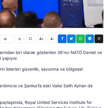
A+
A-
ÖZEL HABER
larından biri olarak gösterilen 36'ncı NATO Devlet ve
i yapıyor.
in liderleri güvenlik, savunma ve bölgesel
dımcısı ve Şanlıurfa eski Valisi Salih Ayhan da
aylaşımda, Royal United Services Institute for