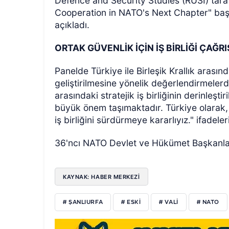
Defence and Security Studies (RUSI) tara
Cooperation in NATO's Next Chapter" başlı
açıkladı.
ORTAK GÜVENLİK İÇİN İŞ BİRLİĞİ ÇAĞRI
Panelde Türkiye ile Birleşik Krallık arasın
geliştirilmesine yönelik değerlendirmelerd
arasındaki stratejik iş birliğinin derinleştir
büyük önem taşımaktadır. Türkiye olarak, 
iş birliğini sürdürmeye kararlıyız." ifadeler
36'ncı NATO Devlet ve Hükümet Başkanlar
KAYNAK: HABER MERKEZİ
# ŞANLIURFA
# ESKİ
# VALİ
# NATO