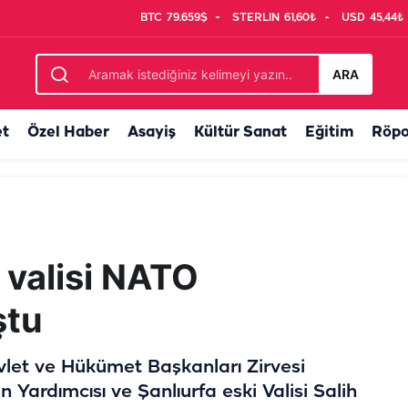
BTC
79.659$
STERLIN
61,60₺
USD
45,44₺
teden iddialara ilişkin açıklama geldi
ARA
et
Özel Haber
Asayiş
Kültür Sanat
Eğitim
Röpo
i valisi NATO
ştu
et ve Hükümet Başkanları Zirvesi
ardımcısı ve Şanlıurfa eski Valisi Salih