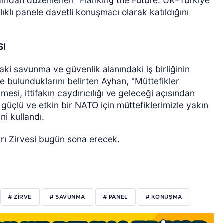
fından düzenlenen "Flanking the Future: UK–Türkiye
klı panele davetli konuşmacı olarak katıldığını
SI
daki savunma ve güvenlik alanındaki iş birliğinin
e bulunduklarını belirten Ayhan, "Müttefikler
ilmesi, ittifakın caydırıcılığı ve geleceği açısından
güçlü ve etkin bir NATO için müttefiklerimizle yakın
ini kullandı.
ı Zirvesi bugün sona erecek.
# ZİRVE
# SAVUNMA
# PANEL
# KONUŞMA