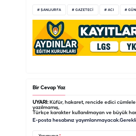
# ŞANLIURFA
# GAZETECİ
# ACI
# GÜ
Bir Cevap Yaz
UYARI:
Küfür, hakaret, rencide edici cümleler 
yazılmamış,
Türkçe karakter kullanılmayan ve büyük har
E-posta hesabınız yayımlanmayacak.
Gerekl
Yorumunuz
*