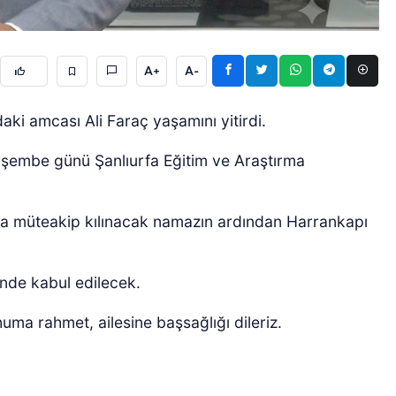
A+
A-
daki amcası Ali Faraç yaşamını yitirdi.
şembe günü Şanlıurfa Eğitim ve Araştırma
GÜNCEL
a müteakip kılınacak namazın ardından Harrankapı
vinde kabul edilecek.
a rahmet, ailesine başsağlığı dileriz.