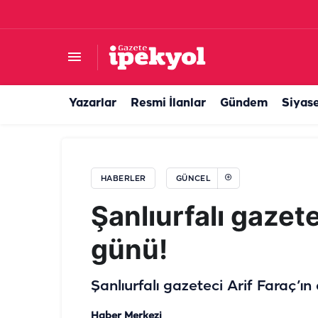
Van’dan Balıklıgöl'e bir aşk hikayesi: Yetkililer k
Yazarlar
Resmi İlanlar
Gündem
Siyas
HABERLER
GÜNCEL
Şanlıurfalı gazete
günü!
Şanlıurfalı gazeteci Arif Faraç’ın
Haber Merkezi