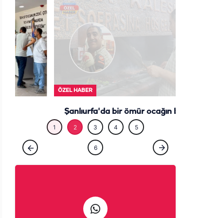
ÖZEL HABE
1
2
3
4
5
ÖZEL HABER
6
Şanlıurfa'da bir ömür ocağın başında:
Çıraklığını yapmadığın işin ustalığını
yapamazsın