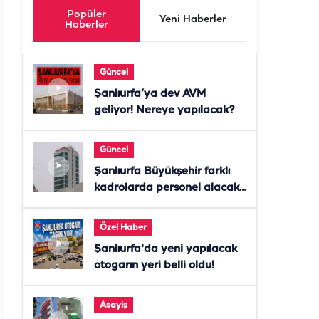
Popüler
Yeni Haberler
Haberler
Güncel
Şanlıurfa’ya dev AVM
geliyor! Nereye yapılacak?
Güncel
Şanlıurfa Büyükşehir farklı
kadrolarda personel alacak!
Başvurular başladı
Özel Haber
Şanlıurfa'da yeni yapılacak
otogarın yeri belli oldu!
Asayiş