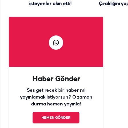
isteyenler akın etti!
Çıraklığını ya
y
Haber Gönder
Ses getirecek bir haber mi
yayınlamak istiyorsun? O zaman
durma hemen yayınla!
HEMEN GÖNDER