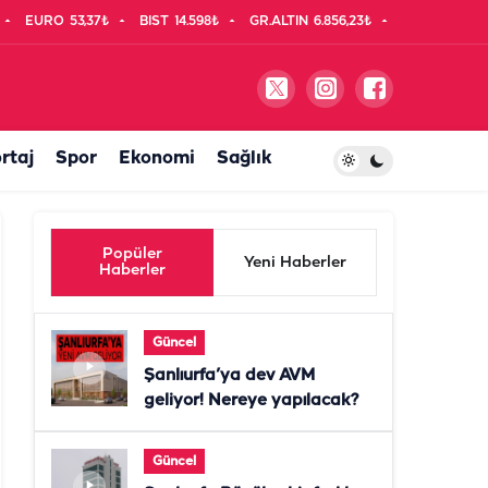
EURO
53,37₺
BIST
14.598₺
GR.ALTIN
6.856,23₺
rtaj
Spor
Ekonomi
Sağlık
Popüler
Yeni Haberler
Haberler
Güncel
Şanlıurfa’ya dev AVM
geliyor! Nereye yapılacak?
Güncel