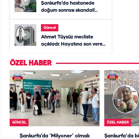
Şanlıurfa’da hastanede
doğum sonrası skandal!
Anne öldü, doktor tutuklandı
Güncel
Ahmet Tüysüz mecliste
açıkladı: Hayatına son veren
daire başkanı "İsteselerdi
ölmezdim" notunu bıraktı
ÖZEL HABER
GÜNCEL
ÖZEL HABER
Şanlıurfa’da ‘Milyoner’ olmak
Şanlıurfa'da b