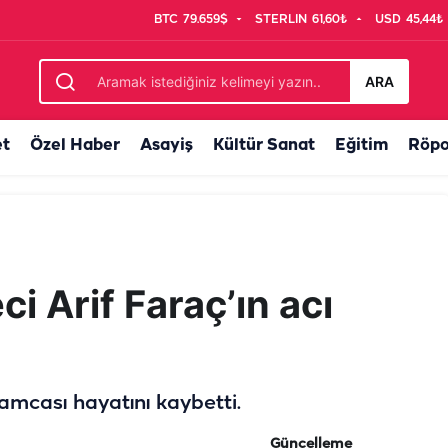
BTC
79.659$
STERLIN
61,60₺
USD
45,44₺
avuşturabilir...
ARA
et
Özel Haber
Asayiş
Kültür Sanat
Eğitim
Röpo
ci Arif Faraç’ın acı
 amcası hayatını kaybetti.
Güncelleme