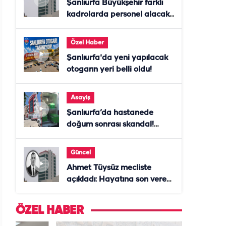
Şanlıurfa Büyükşehir farklı
kadrolarda personel alacak!
Başvurular başladı
Özel Haber
Şanlıurfa'da yeni yapılacak
otogarın yeri belli oldu!
Asayiş
Şanlıurfa’da hastanede
doğum sonrası skandal!
Anne öldü, doktor tutuklandı
Güncel
Ahmet Tüysüz mecliste
açıkladı: Hayatına son veren
daire başkanı "İsteselerdi
ölmezdim" notunu bıraktı
ÖZEL HABER