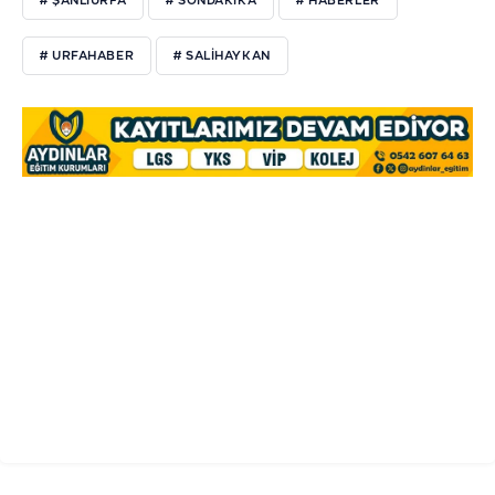
# ŞANLIURFA
# SONDAKIKA
# HABERLER
# URFAHABER
# SALIHAYKAN