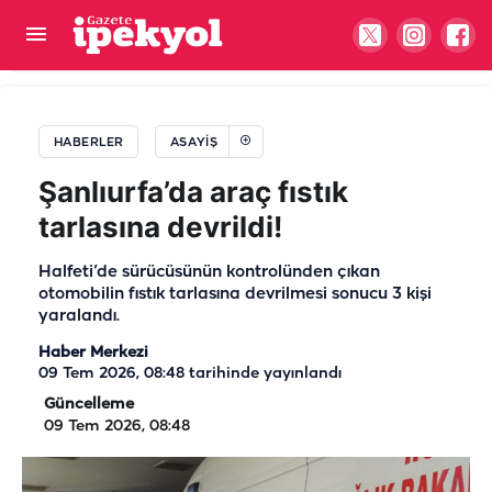
Viranşehir'deki istismar kayıtlara geçti: Türbede
şeytani plan
HABERLER
ASAYIŞ
Şanlıurfa’da araç fıstık
tarlasına devrildi!
Halfeti’de sürücüsünün kontrolünden çıkan
otomobilin fıstık tarlasına devrilmesi sonucu 3 kişi
yaralandı.
Haber Merkezi
09 Tem 2026, 08:48
tarihinde yayınlandı
Güncelleme
09 Tem 2026, 08:48