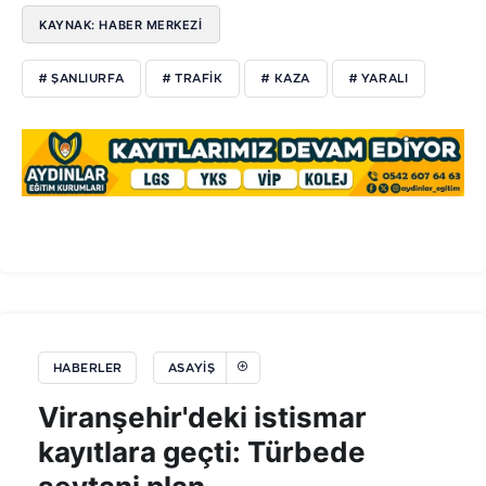
KAYNAK: HABER MERKEZİ
# ŞANLIURFA
# TRAFİK
# KAZA
# YARALI
HABERLER
ASAYIŞ
Viranşehir'deki istismar
kayıtlara geçti: Türbede