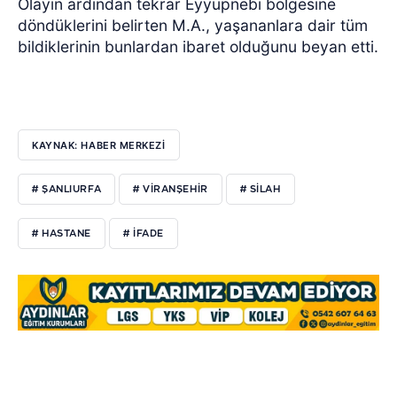
Olayın ardından tekrar Eyyüpnebi bölgesine
döndüklerini belirten M.A., yaşananlara dair tüm
bildiklerinin bunlardan ibaret olduğunu beyan etti.
KAYNAK: HABER MERKEZİ
# ŞANLIURFA
# VIRANŞEHIR
# SILAH
# HASTANE
# IFADE