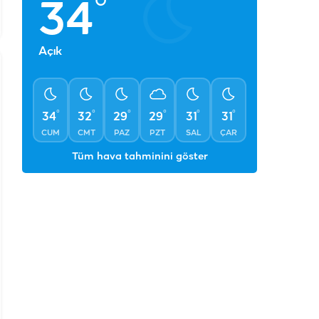
°
34
Açık
°
°
°
°
°
°
34
32
29
29
31
31
CUM
CMT
PAZ
PZT
SAL
ÇAR
Tüm hava tahminini göster