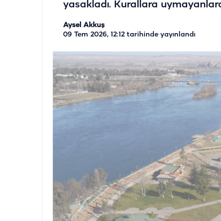
yasakladı. Kurallara uymayanlara
Aysel Akkuş
09 Tem 2026, 12:12
tarihinde yayınlandı