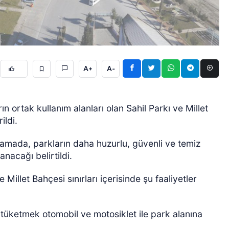
A+
A-
GÜNCEL
ın ortak kullanım alanları olan Sahil Parkı ve Millet
ildi.
klamada, parkların daha huzurlu, güvenli ve temiz
nacağı belirtildi.
illet Bahçesi sınırları içerisinde şu faaliyetler
üketmek otomobil ve motosiklet ile park alanına