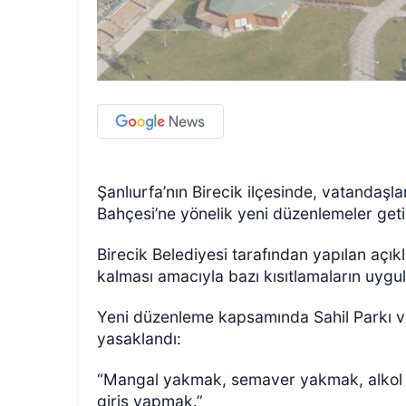
Şanlıurfa’nın Birecik ilçesinde, vatandaşlar
Bahçesi’ne yönelik yeni düzenlemeler getir
Birecik Belediyesi tarafından yapılan açı
kalması amacıyla bazı kısıtlamaların uygula
Yeni düzenleme kapsamında Sahil Parkı ve M
yasaklandı:
“Mangal yakmak, semaver yakmak, alkol t
giriş yapmak.”