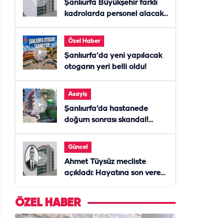
Şanlıurfa Büyükşehir farklı
kadrolarda personel alacak!
Başvurular başladı
Özel Haber
Şanlıurfa'da yeni yapılacak
otogarın yeri belli oldu!
Asayiş
Şanlıurfa’da hastanede
doğum sonrası skandal!
Anne öldü, doktor tutuklandı
Güncel
Ahmet Tüysüz mecliste
açıkladı: Hayatına son veren
daire başkanı "İsteselerdi
ölmezdim" notunu bıraktı
ÖZEL HABER