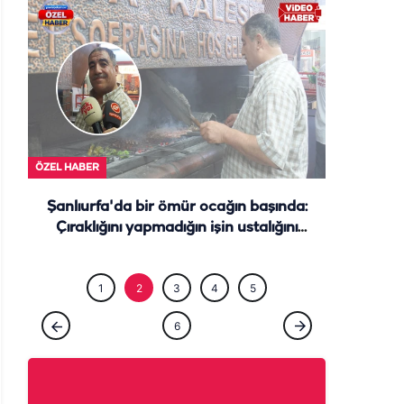
ÖZEL HABE
ÖZEL HABER
Şanlıurfa'da bir ömür ocağın başında:
Çıraklığını yapmadığın işin ustalığını
yapamazsın
1
2
3
4
5
6