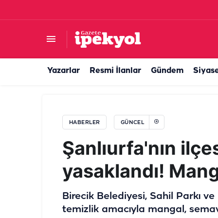
Şanlıurfa'da su kesintisi çiftçiyi isyan ettirdi!
Yazarlar
Resmi İlanlar
Gündem
Siyas
HABERLER
GÜNCEL
Şanlıurfa'nın ilç
yasaklandı! Mang
Birecik Belediyesi, Sahil Parkı v
temizlik amacıyla mangal, semaver