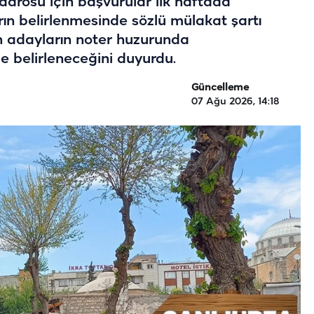
adrosu için başvurular ilk haftada
rın belirlenmesinde sözlü mülakat şartı
an adayların noter huzurunda
e belirleneceğini duyurdu.
Güncelleme
07 Ağu 2026, 14:18