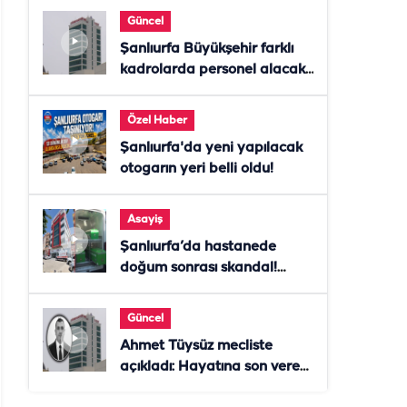
Güncel
Şanlıurfa Büyükşehir farklı
kadrolarda personel alacak!
Başvurular başladı
Özel Haber
Şanlıurfa'da yeni yapılacak
otogarın yeri belli oldu!
Asayiş
Şanlıurfa’da hastanede
doğum sonrası skandal!
Anne öldü, doktor tutuklandı
Güncel
Ahmet Tüysüz mecliste
açıkladı: Hayatına son veren
daire başkanı "İsteselerdi