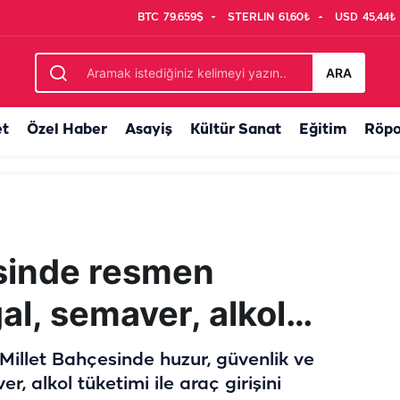
BTC
79.659$
STERLIN
61,60₺
USD
45,44₺
 "Ekinler kuruma noktasına geldi"
ARA
et
Özel Haber
Asayiş
Kültür Sanat
Eğitim
Röpo
esinde resmen
al, semaver, alkol…
e Millet Bahçesinde huzur, güvenlik ve
, alkol tüketimi ile araç girişini