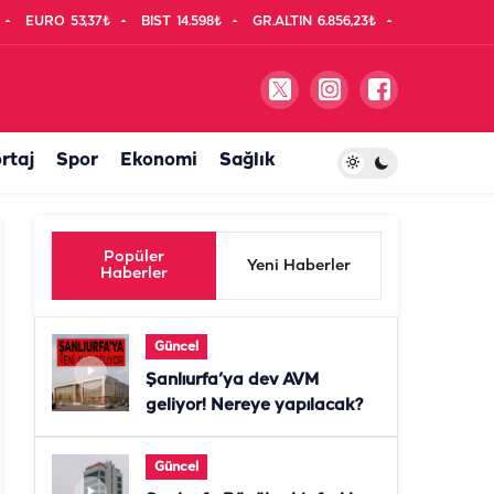
EURO
53,37₺
BIST
14.598₺
GR.ALTIN
6.856,23₺
rtaj
Spor
Ekonomi
Sağlık
Popüler
Yeni Haberler
Haberler
Güncel
Şanlıurfa’ya dev AVM
geliyor! Nereye yapılacak?
Güncel