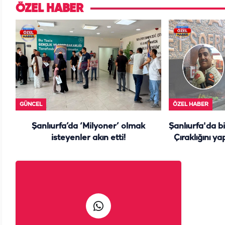
ölmezdim" notunu bıraktı
ÖZEL HABER
GÜNCEL
ÖZEL HABER
Şanlıurfa’da ‘Milyoner’ olmak
Şanlıurfa'da b
isteyenler akın etti!
Çıraklığını ya
y