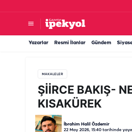
ŞİİRCE BAKIŞ- NECİP FAZIL KISAKÜREK
Yazarlar
Resmi İlanlar
Gündem
Siyas
MAKALELER
ŞİİRCE BAKIŞ- N
KISAKÜREK
İbrahim Halil Özdemir
22 May 2026, 15:40
tarihinde yayı