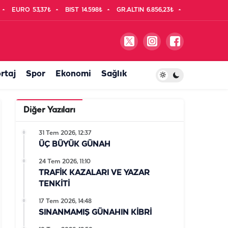
EURO
53,37₺
BIST
14.598₺
GR.ALTIN
6.856,23₺
rtaj
Spor
Ekonomi
Sağlık
Diğer Yazıları
31 Tem 2026, 12:37
ÜÇ BÜYÜK GÜNAH
24 Tem 2026, 11:10
TRAFİK KAZALARI VE YAZAR
TENKİTİ
17 Tem 2026, 14:48
SINANMAMIŞ GÜNAHIN KİBRİ