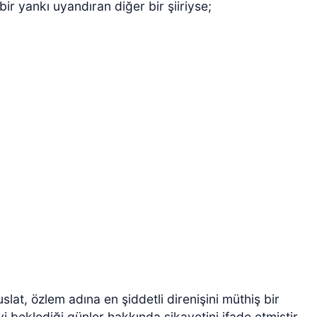
ir yankı uyandıran diğer bir şiiriyse;
slat, özlem adına en şiddetli direnişini müthiş bir
yi beklediği günler hakkında şikayetini ifade etmiştir.