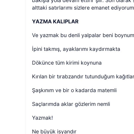
bakışla yola devam ettirir şiir. Son olara
alttaki satırlarımı sizlere emanet ediyoru
YAZMA KALIPLAR
Ve yazmak bu denli yalpalar beni boyn
İpini takmış, ayaklarımı kaydırmakta
Dökünce tüm kirimi koynuna
Kırılan bir tırabzandır tutunduğum kağıtla
Şaşkınım ve bir o kadarda matemli
Saçlarımda aklar gözlerim nemli
Yazmak!
Ne büyük isyandır