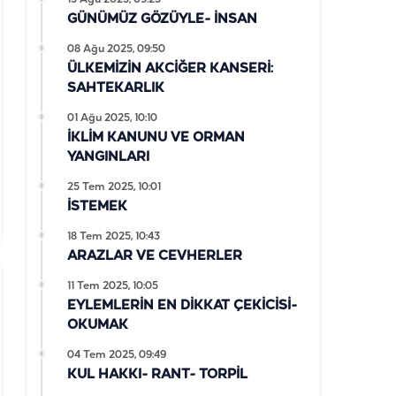
GÜNÜMÜZ GÖZÜYLE- İNSAN
08 Ağu 2025, 09:50
ÜLKEMİZİN AKCİĞER KANSERİ:
SAHTEKARLIK
01 Ağu 2025, 10:10
İKLİM KANUNU VE ORMAN
YANGINLARI
25 Tem 2025, 10:01
İSTEMEK
18 Tem 2025, 10:43
ARAZLAR VE CEVHERLER
11 Tem 2025, 10:05
EYLEMLERİN EN DİKKAT ÇEKİCİSİ-
OKUMAK
04 Tem 2025, 09:49
KUL HAKKI- RANT- TORPİL