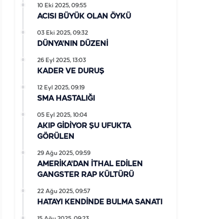
10 Eki 2025, 09:55
ACISI BÜYÜK OLAN ÖYKÜ
03 Eki 2025, 09:32
DÜNYA'NIN DÜZENİ
26 Eyl 2025, 13:03
KADER VE DURUŞ
12 Eyl 2025, 09:19
SMA HASTALIĞI
05 Eyl 2025, 10:04
AKIP GİDİYOR ŞU UFUKTA
GÖRÜLEN
29 Ağu 2025, 09:59
AMERİKA'DAN İTHAL EDİLEN
GANGSTER RAP KÜLTÜRÜ
22 Ağu 2025, 09:57
HATAYI KENDİNDE BULMA SANATI
15 Ağu 2025, 09:23