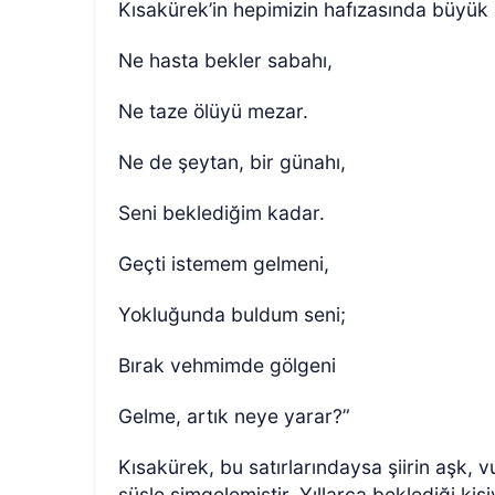
Kısakürek’in hepimizin hafızasında büyük b
Ne hasta bekler sabahı,
Ne taze ölüyü mezar.
Ne de şeytan, bir günahı,
Seni beklediğim kadar.
Geçti istemem gelmeni,
Yokluğunda buldum seni;
Bırak vehmimde gölgeni
Gelme, artık neye yarar?”
Kısakürek, bu satırlarındaysa şiirin aşk, vu
süsle simgelemiştir. Yıllarca beklediği kişi