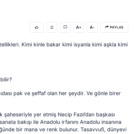
A+
A-
PAYLAŞ
llikleri. Kimi kinle bakar kimi isyanla kimi aşkla kimi
bilir?
gıdası pak ve şeffaf olan her şeydir. Ve gönle birer
ok şaheseriyle yer etmiş Necip Fazıl’dan başkası
nata bakışı ile Anadolu irfanını Anadolu insanına
üğünde bir mana ve renk bulunur. Tasavvufi, dünyevi