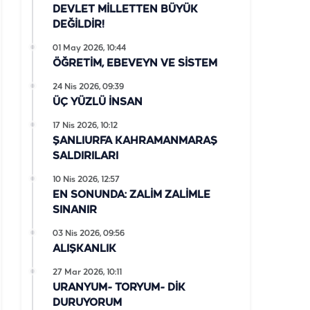
DEVLET MİLLETTEN BÜYÜK
DEĞİLDİR!
01 May 2026, 10:44
ÖĞRETİM, EBEVEYN VE SİSTEM
24 Nis 2026, 09:39
ÜÇ YÜZLÜ İNSAN
17 Nis 2026, 10:12
ŞANLIURFA KAHRAMANMARAŞ
SALDIRILARI
10 Nis 2026, 12:57
EN SONUNDA: ZALİM ZALİMLE
SINANIR
03 Nis 2026, 09:56
ALIŞKANLIK
27 Mar 2026, 10:11
URANYUM- TORYUM- DİK
DURUYORUM