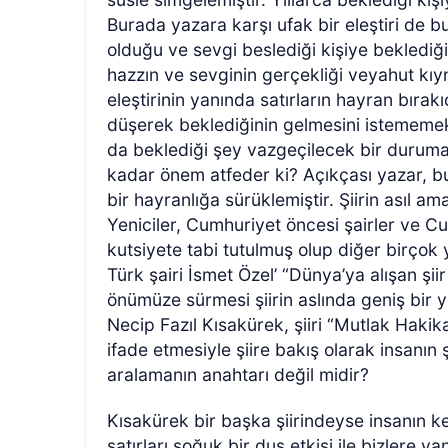
Burada yazara karşı ufak bir eleştiri de
olduğu ve sevgi beslediği kişiye beklediği
hazzın ve sevginin gerçekliği veyahut k
eleştirinin yanında satırların hayran bırak
düşerek beklediğinin gelmesini istememe
da beklediği şey vazgeçilecek bir durum
kadar önem atfeder ki? Açıkçası yazar, bu 
bir hayranlığa sürüklemiştir. Şiirin asıl am
Yeniciler, Cumhuriyet öncesi şairler ve Cu
kutsiyete tabi tutulmuş olup diğer birçok
Türk şairi İsmet Özel’ “Dünya’ya alışan şii
önümüze sürmesi şiirin aslında geniş bir ye
Necip Fazıl Kısakürek, şiiri “Mutlak Haki
ifade etmesiyle şiire bakış olarak insanın 
aralamanın anahtarı değil midir?
Kısakürek bir başka şiirindeyse insanın ke
satırları soğuk bir duş etkisi ile bizlere yan