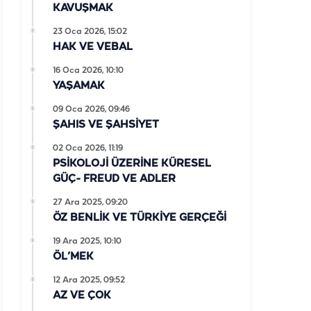
KAVUŞMAK
23 Oca 2026, 15:02
HAK VE VEBAL
16 Oca 2026, 10:10
YAŞAMAK
09 Oca 2026, 09:46
ŞAHIS VE ŞAHSİYET
02 Oca 2026, 11:19
PSİKOLOJİ ÜZERİNE KÜRESEL
GÜÇ- FREUD VE ADLER
27 Ara 2025, 09:20
ÖZ BENLİK VE TÜRKİYE GERÇEĞİ
19 Ara 2025, 10:10
ÖL’MEK
12 Ara 2025, 09:52
AZ VE ÇOK