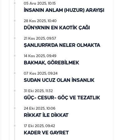
05 Ara 2025, 10:15
İNSANIN ANLAM (HUZUR) ARAYIŞI
28 Kas 2025, 10:40
DÜNYA'NIN EN KAOTİK ÇAĞI
21 Kas 2025, 09:57
ŞANLIURFA'DA NELER OLMAKTA
14 Kas 2025, 09:49
BAKMAK, GÖREBİLMEK
07 Kas 2025, 09:24
SUDAN UCUZ OLAN İNSANLIK
31 Eki 2025, 11:32
GÜÇ- CESUR- GÖÇ VE TEZATLIK
24 Eki 2025, 10:06
RİKKAT İLE DİKKAT
17 Eki 2025, 09:42
KADER VE GAYRET