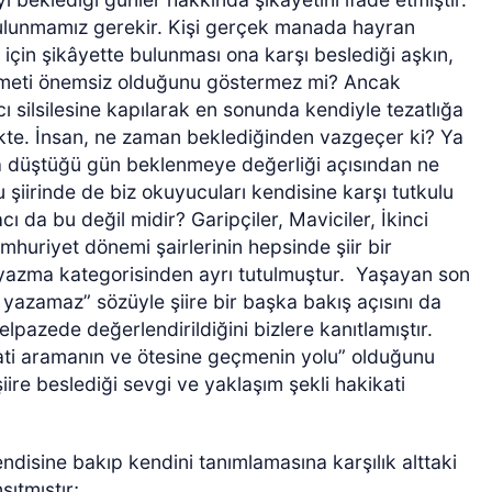
 bulunmamız gerekir. Kişi gerçek manada hayran
 için şikâyette bulunması ona karşı beslediği aşkın,
ıymeti önemsiz olduğunu göstermez mi? Ancak
ıcı silsilesine kapılarak en sonunda kendiyle tezatlığa
kte. İnsan, ne zaman beklediğinden vazgeçer ki? Ya
a düştüğü gün beklenmeye değerliği açısından ne
şiirinde de biz okuyucuları kendisine karşı tutkulu
acı da bu değil midir? Garipçiler, Maviciler, İkinci
mhuriyet dönemi şairlerinin hepsinde şiir bir
 yazma kategorisinden ayrı tutulmuştur.
Yaşayan son
r yazamaz” sözüyle şiire bir başka bakış açısını da
lpazede değerlendirildiğini bizlere kanıtlamıştır.
kati aramanın ve ötesine geçmenin yolu” olduğunu
şiire beslediği sevgi ve yaklaşım şekli hakikati
ndisine bakıp kendini tanımlamasına karşılık alttaki
sıtmıştır;