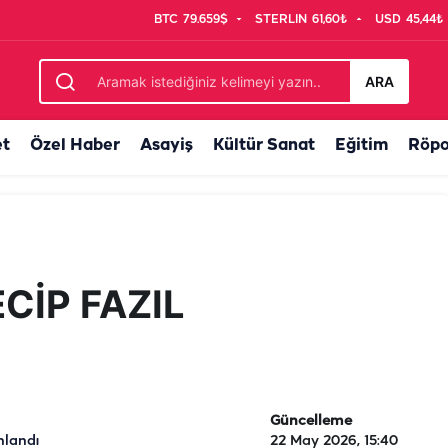
BTC
79.659$
STERLIN
61,60₺
USD
45,44₺
ARA
et
Özel Haber
Asayiş
Kültür Sanat
Eğitim
Röpo
ECİP FAZIL
Güncelleme
nlandı
22 May 2026, 15:40