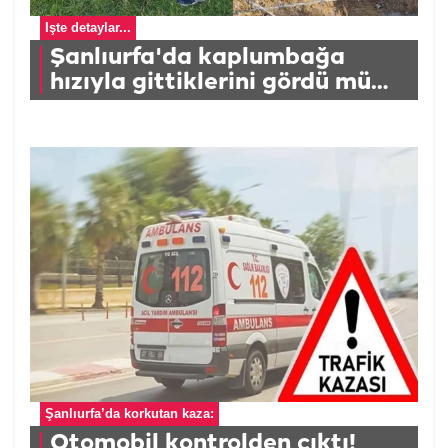
İşte detaylar...
Şanlıurfa'da kaplumbağa
hızıyla gittiklerini gördü mü
acaba?
Şanlıurfa’da korkutan kaza:
Otomobil kontrolden çıktı!