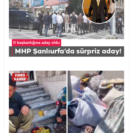
İl başkanlığına aday oldu
MHP Şanlıurfa’da sürpriz aday!