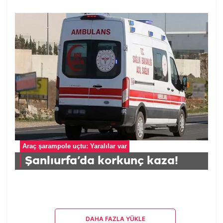
Araç şarampole uçtu: Yaralılar var
Şanlıurfa’da korkunç kaza!
DAHA FAZLA YÜKLE