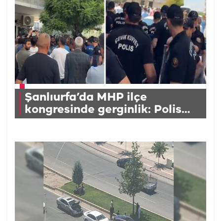
Şanlıurfa’da MHP ilçe
kongresinde gerginlik: Polis
müdahale etti