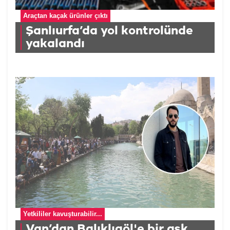
Araçtan kaçak ürünler çıktı
Şanlıurfa’da yol kontrolünde
yakalandı
Yetkililer kavuşturabilir...
Van’dan Balıklıgöl'e bir aşk