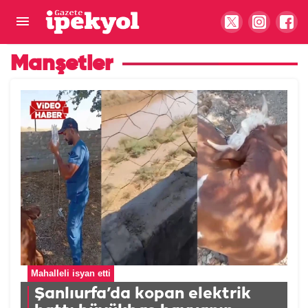
Manşetler
Mahalleli isyan etti
Şanlıurfa’da kopan elektrik