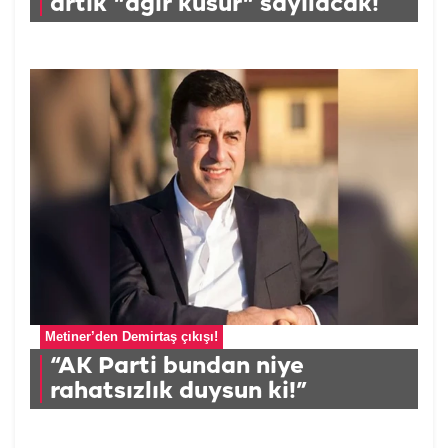
artık "ağır kusur" sayılacak!
Metiner’den Demirtaş çıkışı!
“AK Parti bundan niye
rahatsızlık duysun ki!”