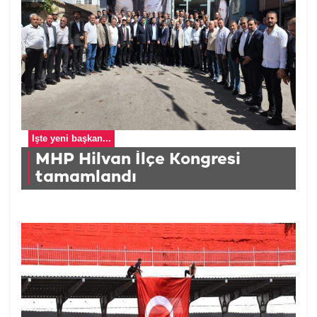
İşte yeni başkan...
MHP Hilvan İlçe Kongresi
tamamlandı