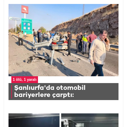
1 ölü, 1 yaralı
Şanlıurfa'da otomobil
bariyerlere çarptı: