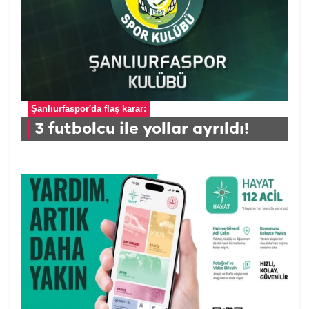
Şanlıurfaspor'da flaş karar:
3 futbolcu ile yollar ayrıldı!