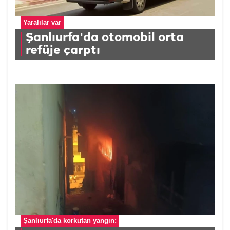
Yaralılar var
Şanlıurfa'da otomobil orta
refüje çarptı
Şanlıurfa'da korkutan yangın: