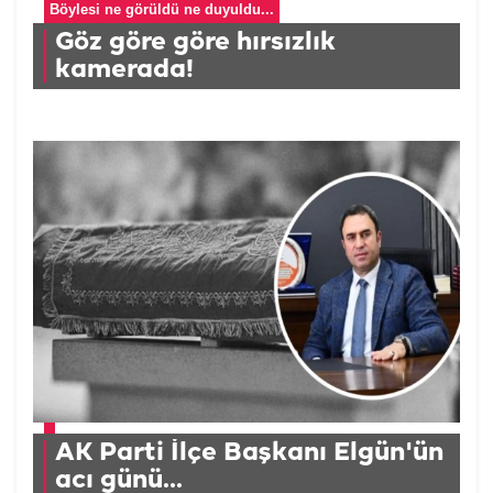
Böylesi ne görüldü ne duyuldu...
Göz göre göre hırsızlık
kamerada!
AK Parti İlçe Başkanı Elgün'ün
acı günü...