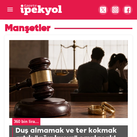
Manşetler
360 bin lira…
Duş almamak ve ter kokmak