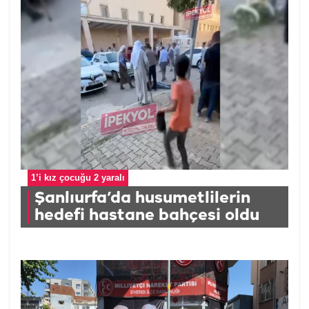
1’i kız çocuğu 2 yaralı
Şanlıurfa’da husumetlilerin
hedefi hastane bahçesi oldu