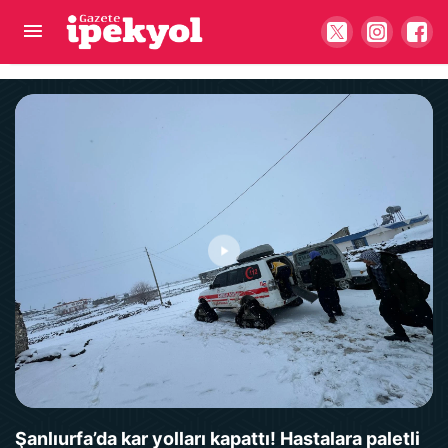
Şanlıurfa’da hayatı felç eden sıcaklara karşı uyarı
Şanlıurfa’da kar yolları kapattı! Hastalara paletli