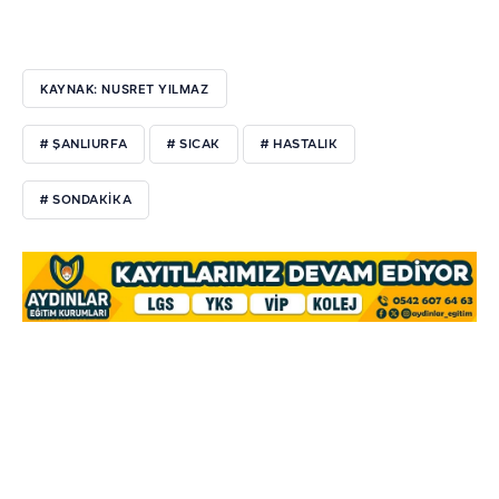
KAYNAK: NUSRET YILMAZ
# ŞANLIURFA
# SICAK
# HASTALIK
# SONDAKIKA