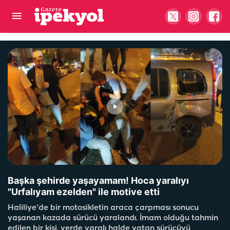
Şanlıurfa’da evin çatısı alevlere teslim oldu!
Ekipler seferber oldu
Başka şehirde yaşayamam! Hoca yaralıyı
"Urfalıyam ezelden" ile motive etti
Haliliye'de bir motosikletin araca çarpması sonucu
yaşanan kazada sürücü yaralandı. İmam olduğu tahmin
edilen bir kişi, yerde yaralı halde yatan sürücüyü