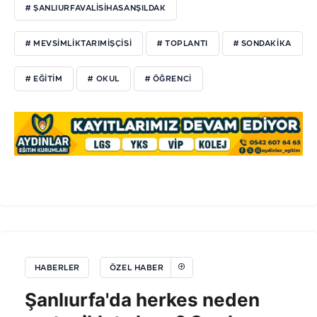
# ŞANLIURFAVALİSİHASANŞILDAK
# MEVSİMLİKTARIMİŞÇİSİ
# TOPLANTI
# SONDAKİKA
# EĞİTİM
# OKUL
# ÖĞRENCİ
HABERLER
ÖZEL HABER
Şanlıurfa'da herkes neden