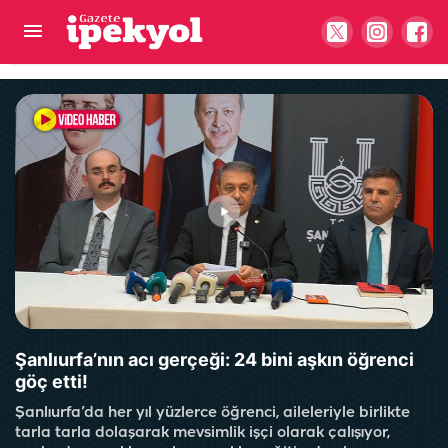
Şanlıurfa'da herkes neden motosiklet alıyor?
Sayıları otomobili geçti
Şanlıurfa’nın acı gerçeği: 24 bini aşkın öğrenci
göç etti!
Şanlıurfa’da her yıl yüzlerce öğrenci, aileleriyle birlikte
tarla tarla dolaşarak mevsimlik işçi olarak çalışıyor,