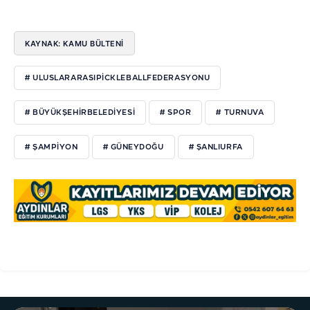
KAYNAK: KAMU BÜLTENI
# ULUSLARARASIPICKLEBALLFEDERASYONU
# BÜYÜKŞEHIRBELEDIYESI
# SPOR
# TURNUVA
# ŞAMPIYON
# GÜNEYDOĞU
# ŞANLIURFA