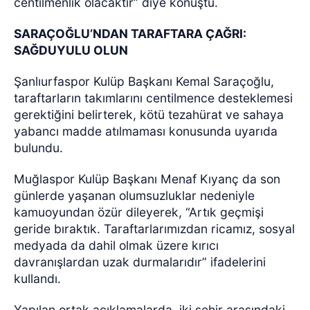
centilmenlik olacaktır” diye konuştu.
SARAÇOĞLU’NDAN TARAFTARA ÇAĞRI:
SAĞDUYULU OLUN
Şanlıurfaspor Kulüp Başkanı Kemal Saraçoğlu,
taraftarların takımlarını centilmence desteklemesi
gerektiğini belirterek, kötü tezahürat ve sahaya
yabancı madde atılmaması konusunda uyarıda
bulundu.
Muğlaspor Kulüp Başkanı Menaf Kıyanç da son
günlerde yaşanan olumsuzluklar nedeniyle
kamuoyundan özür dileyerek, “Artık geçmişi
geride bıraktık. Taraftarlarımızdan ricamız, sosyal
medyada da dahil olmak üzere kırıcı
davranışlardan uzak durmalarıdır” ifadelerini
kullandı.
Yapılan ortak açıklamalarda, iki şehir arasındaki