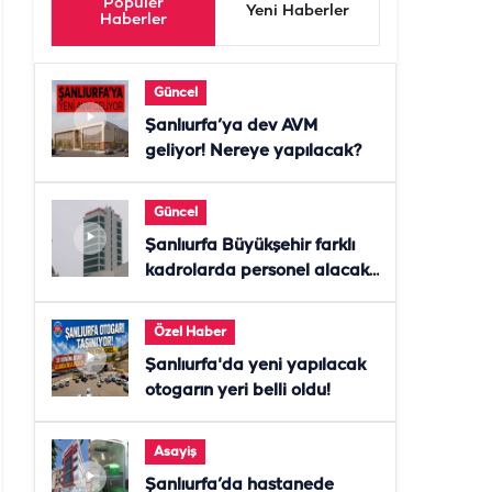
Popüler
Yeni Haberler
Haberler
Güncel
Şanlıurfa’ya dev AVM
geliyor! Nereye yapılacak?
Güncel
Şanlıurfa Büyükşehir farklı
kadrolarda personel alacak!
Başvurular başladı
Özel Haber
Şanlıurfa'da yeni yapılacak
otogarın yeri belli oldu!
Asayiş
Şanlıurfa’da hastanede