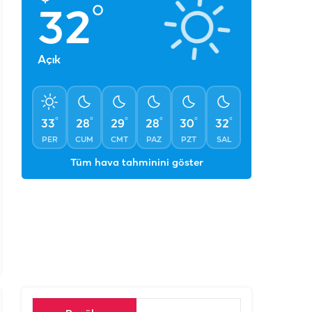
°
32
Açık
°
°
°
°
°
°
33
28
29
28
30
32
PER
CUM
CMT
PAZ
PZT
SAL
Tüm hava tahminini göster