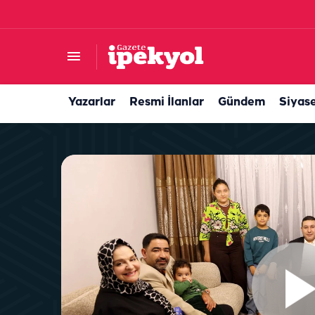
Harran’da 15 Temmuz ruhu meydanda yaşatıld
Yazarlar
Resmi İlanlar
Gündem
Siyas