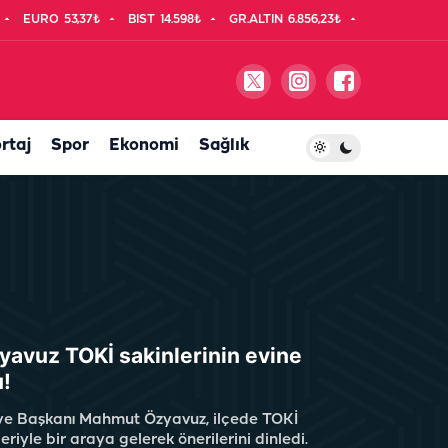
EURO
53,37₺
BIST
14.598₺
GR.ALTIN
6.856,23₺
rtaj
Spor
Ekonomi
Sağlık
avuz TOKİ sakinlerinin evine
u!
ye Başkanı Mahmut Özyavuz, ilçede TOKİ
leriyle bir araya gelerek önerilerini dinledi.