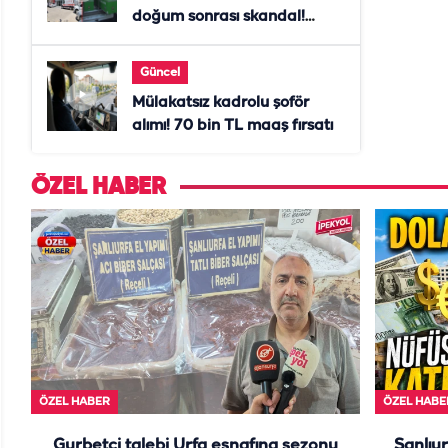
doğum sonrası skandal!
Anne öldü, doktor tutuklandı
Güncel
Mülakatsız kadrolu şoför
alımı! 70 bin TL maaş fırsatı
ÖZEL HABER
ÖZEL HABER
ÖZEL HABE
Gurbetçi talebi Urfa esnafına sezonu
Şanlıur