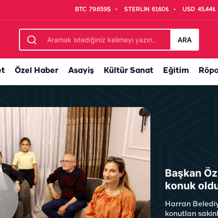
BTC
79.659$
STERLIN
61,60₺
USD
45,44₺
ı
ARA
et
Özel Haber
Asayiş
Kültür Sanat
Eğitim
Röpo
Başkan Özy
konuk old
Harran Beledi
konutları sakin