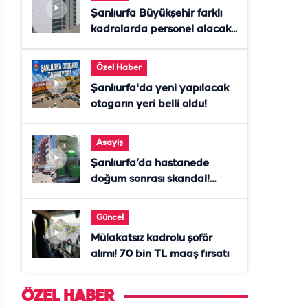
Şanlıurfa Büyükşehir farklı
kadrolarda personel alacak!
Başvurular başladı
Özel Haber
Şanlıurfa'da yeni yapılacak
otogarın yeri belli oldu!
Asayiş
Şanlıurfa’da hastanede
doğum sonrası skandal!
Anne öldü, doktor tutuklandı
Güncel
Mülakatsız kadrolu şoför
alımı! 70 bin TL maaş fırsatı
ÖZEL HABER