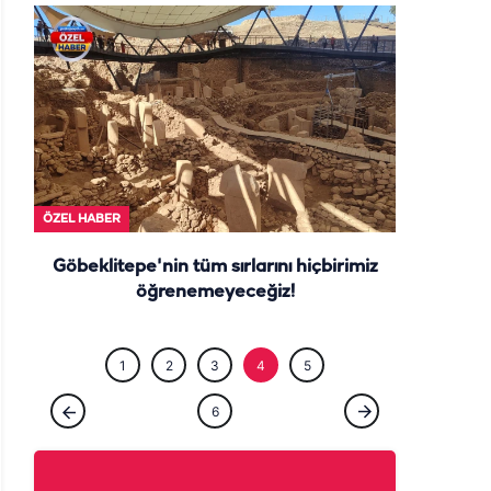
ÖZEL HABE
ÖZEL HABER
Göbeklitepe'nin tüm sırlarını hiçbirimiz
öğrenemeyeceğiz!
1
2
3
4
5
6