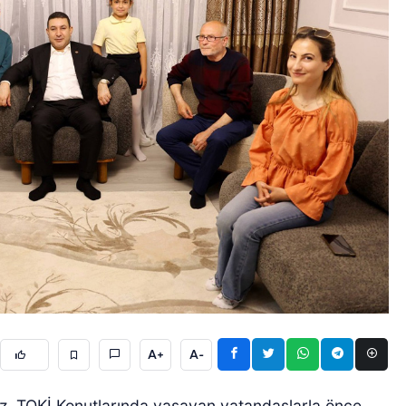
A+
A-
, TOKİ Konutlarında yaşayan vatandaşlarla önce