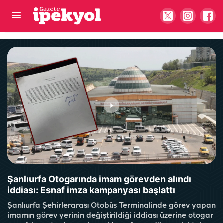
Belediyede aynı iş farklı ücret: İşçi ayrımcılığı
mecliste
Şanlıurfa Otogarında imam görevden alındı
iddiası: Esnaf imza kampanyası başlattı
Şanlıurfa Şehirlerarası Otobüs Terminalinde görev yapan
imamın görev yerinin değiştirildiği iddiası üzerine otogar