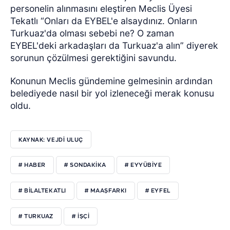
personelin alınmasını eleştiren Meclis Üyesi
Tekatlı “Onları da EYBEL'e alsaydınız. Onların
Turkuaz'da olması sebebi ne? O zaman
EYBEL'deki arkadaşları da Turkuaz'a alın” diyerek
sorunun çözülmesi gerektiğini savundu.
Konunun Meclis gündemine gelmesinin ardından
belediyede nasıl bir yol izleneceği merak konusu
oldu.
KAYNAK: VEJDI ULUÇ
# HABER
# SONDAKIKA
# EYYÜBIYE
# BILALTEKATLI
# MAAŞFARKI
# EYFEL
# TURKUAZ
# IŞÇI