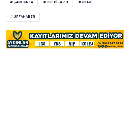
# ŞANLIURFA
# KREDIKARTI
# UYARI
# URFAHABER