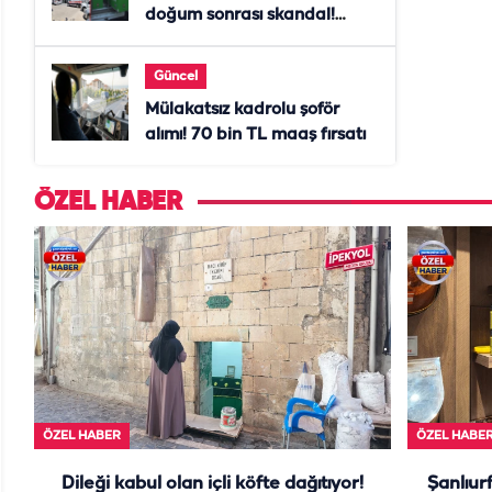
doğum sonrası skandal!
Anne öldü, doktor tutuklandı
Güncel
Mülakatsız kadrolu şoför
alımı! 70 bin TL maaş fırsatı
ÖZEL HABER
ÖZEL HABER
ÖZEL HABE
Dileği kabul olan içli köfte dağıtıyor!
Şanlıurf