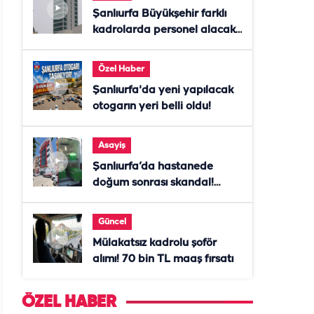
Şanlıurfa Büyükşehir farklı
kadrolarda personel alacak!
Başvurular başladı
Özel Haber
Şanlıurfa'da yeni yapılacak
otogarın yeri belli oldu!
Asayiş
Şanlıurfa’da hastanede
doğum sonrası skandal!
Anne öldü, doktor tutuklandı
Güncel
Mülakatsız kadrolu şoför
alımı! 70 bin TL maaş fırsatı
ÖZEL HABER