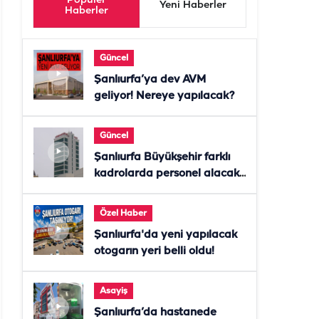
Popüler
Yeni Haberler
Haberler
Güncel
Şanlıurfa’ya dev AVM
geliyor! Nereye yapılacak?
Güncel
Şanlıurfa Büyükşehir farklı
kadrolarda personel alacak!
Başvurular başladı
Özel Haber
Şanlıurfa'da yeni yapılacak
otogarın yeri belli oldu!
Asayiş
Şanlıurfa’da hastanede