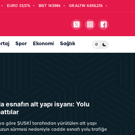
EURO
53,37₺
BIST
14.598₺
GR.ALTIN
6.856,23₺
rtaj
Spor
Ekonomi
Sağlık
a esnafın alt yapı isyanı: Yolu
attılar
ya göre ŞUSKİ tarafından yürütülen alt yapı
 uzun sürmesi nedeniyle cadde esnafı yolu trafiğe