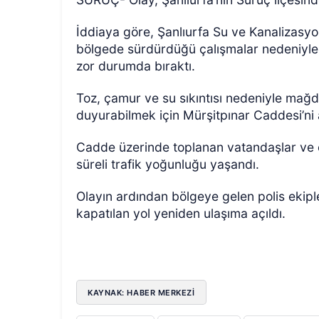
İddiaya göre, Şanlıurfa Su ve Kanalizasyo
bölgede sürdürdüğü çalışmalar nedeniyle i
zor durumda bıraktı.
Toz, çamur ve su sıkıntısı nedeniyle mağdur
duyurabilmek için Mürşitpınar Caddesi’ni a
ÖZEL HABER
Cadde üzerinde toplanan vatandaşlar ve es
süreli trafik yoğunluğu yaşandı.
Olayın ardından bölgeye gelen polis ekipl
kapatılan yol yeniden ulaşıma açıldı.
KAYNAK: HABER MERKEZI