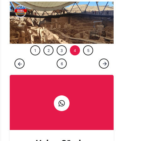
ÖZEL HABE
1
2
3
4
5
ÖZEL HABER
6
Göbeklitepe'nin tüm sırlarını hiçbirimiz
öğrenemeyeceğiz!