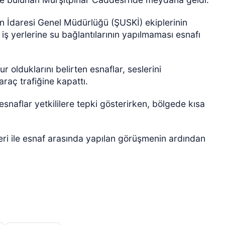
n İdaresi Genel Müdürlüğü (ŞUSKİ) ekiplerinin
ş yerlerine su bağlantılarının yapılmaması esnafı
 olduklarını belirten esnaflar, seslerini
raç trafiğine kapattı.
ÖZEL HABER
naflar yetkililere tepki gösterirken, bölgede kısa
eri ile esnaf arasında yapılan görüşmenin ardından