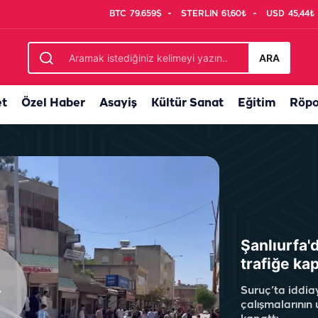
BTC
79.659$
STERLIN
61,60₺
USD
45,44₺
i çakılamayacak
ARA
et
Özel Haber
Asayiş
Kültür Sanat
Eğitim
Röpo
Şanlıurfa'd
trafiğe kap
Suruç’ta iddia
çalışmalarının