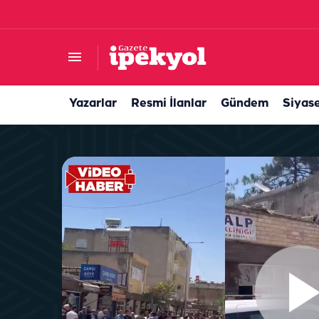
Şanlıurfa’nın tarihi mirası tescillendi: Çivi dah
Yazarlar
Resmi İlanlar
Gündem
Siyas