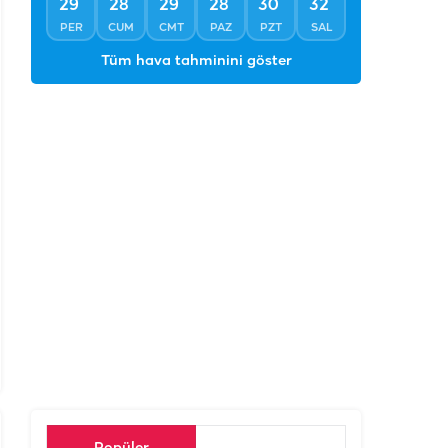
°
°
°
°
°
°
29
28
29
28
30
32
PER
CUM
CMT
PAZ
PZT
SAL
Tüm hava tahminini göster