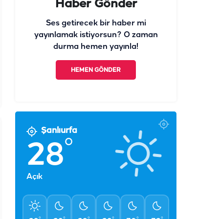
Haber Gönder
Ses getirecek bir haber mi
yayınlamak istiyorsun? O zaman
durma hemen yayınla!
HEMEN GÖNDER
Şanlıurfa
°
28
Açık