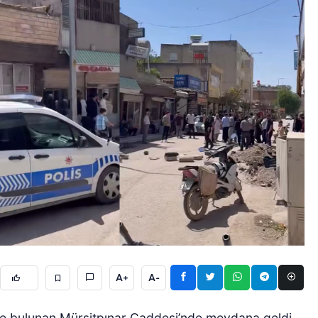
A+
A-
de bulunan Mürşitpınar Caddesi’nde meydana geldi.