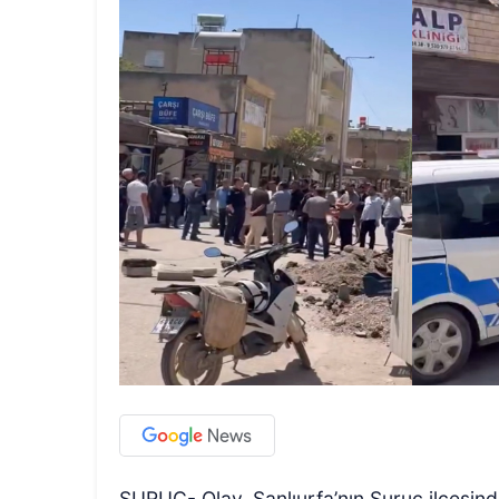
SURUÇ- Olay, Şanlıurfa’nın Suruç ilçesin