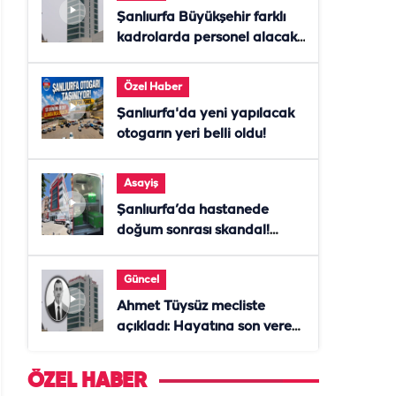
Şanlıurfa Büyükşehir farklı
kadrolarda personel alacak!
Başvurular başladı
Özel Haber
Şanlıurfa'da yeni yapılacak
otogarın yeri belli oldu!
Asayiş
Şanlıurfa’da hastanede
doğum sonrası skandal!
Anne öldü, doktor tutuklandı
Güncel
Ahmet Tüysüz mecliste
açıkladı: Hayatına son veren
daire başkanı "İsteselerdi
ölmezdim" notunu bıraktı
ÖZEL HABER