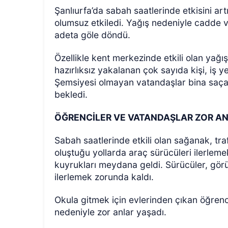
Şanlıurfa’da sabah saatlerinde etkisini ar
olumsuz etkiledi. Yağış nedeniyle cadde ve
adeta göle döndü.
Özellikle kent merkezinde etkili olan yağ
hazırlıksız yakalanan çok sayıda kişi, iş y
Şemsiyesi olmayan vatandaşlar bina saçak
bekledi.
ÖZEL HABER
ÖĞRENCİLER VE VATANDAŞLAR ZOR AN
Sabah saatlerinde etkili olan sağanak, tra
oluştuğu yollarda araç sürücüleri ilerlem
kuyrukları meydana geldi. Sürücüler, gör
ilerlemek zorunda kaldı.
Okula gitmek için evlerinden çıkan öğrenc
nedeniyle zor anlar yaşadı.