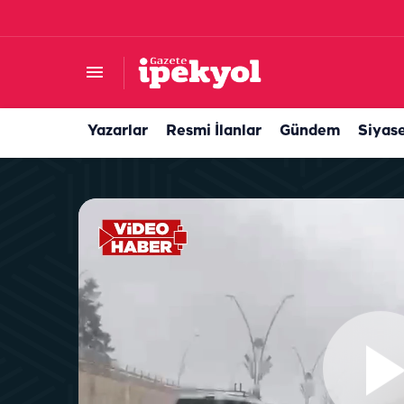
Van’dan Balıklıgöl'e bir aşk hikayesi: Yetkililer k
Yazarlar
Resmi İlanlar
Gündem
Siyas