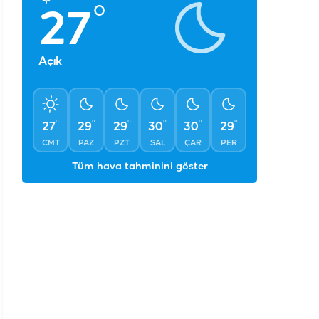
°
27
Açık
°
°
°
°
°
°
27
29
29
30
30
29
CMT
PAZ
PZT
SAL
ÇAR
PER
Tüm hava tahminini göster