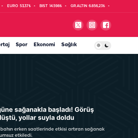
EURO
53,37₺
BIST
14.598₺
GR.ALTIN
6.856,23₺
rtaj
Spor
Ekonomi
Sağlık
güne sağanakla başladı! Görüş
üştü, yollar suyla doldu
abahın erken saatlerinde etkisi artıran sağanak
umsuz etkiledi.