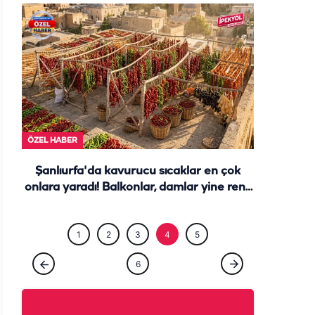
ÖZEL HABE
ÖZEL HABER
Şanlıurfa'da kavurucu sıcaklar en çok
onlara yaradı! Balkonlar, damlar yine renk
cümbüşü...
1
2
3
4
5
6