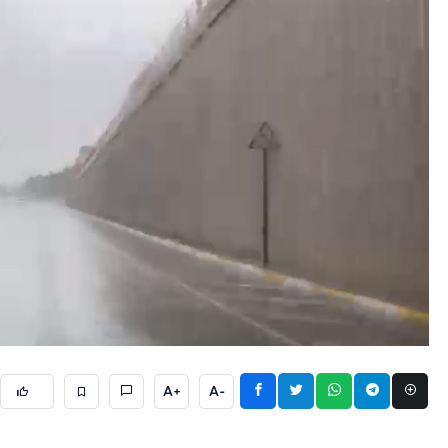
A+
A-