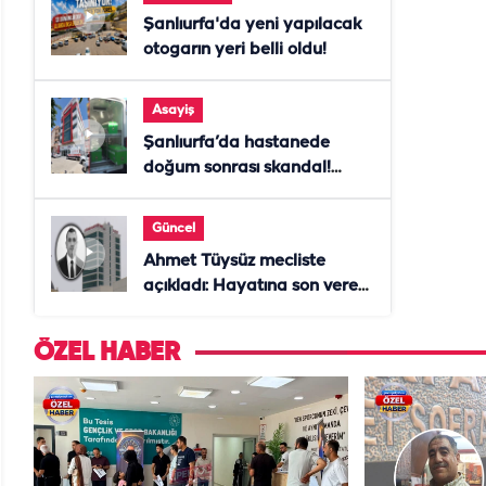
Şanlıurfa'da yeni yapılacak
otogarın yeri belli oldu!
Asayiş
Şanlıurfa’da hastanede
doğum sonrası skandal!
Anne öldü, doktor tutuklandı
Güncel
Ahmet Tüysüz mecliste
açıkladı: Hayatına son veren
daire başkanı "İsteselerdi
ölmezdim" notunu bıraktı
ÖZEL HABER