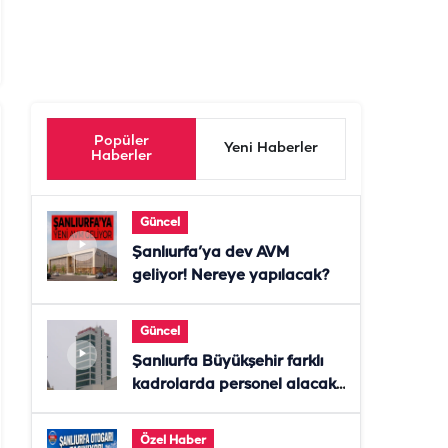
Popüler
Yeni Haberler
Haberler
Güncel
Şanlıurfa’ya dev AVM
geliyor! Nereye yapılacak?
Güncel
Şanlıurfa Büyükşehir farklı
kadrolarda personel alacak!
Başvurular başladı
Özel Haber