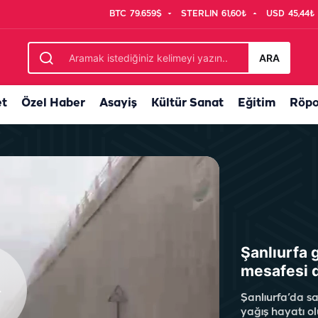
BTC
79.659$
STERLIN
61,60₺
USD
45,44₺
avuşturabilir...
ARA
et
Özel Haber
Asayiş
Kültür Sanat
Eğitim
Röpo
Şanlıurfa 
mesafesi d
Şanlıurfa’da s
yağış hayatı ol