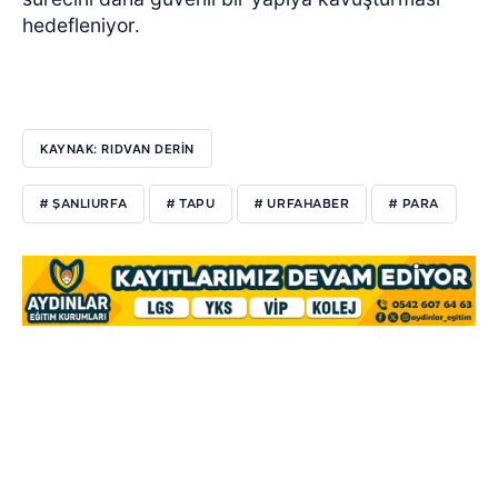
hedefleniyor.
KAYNAK: RIDVAN DERİN
# ŞANLIURFA
# TAPU
# URFAHABER
# PARA