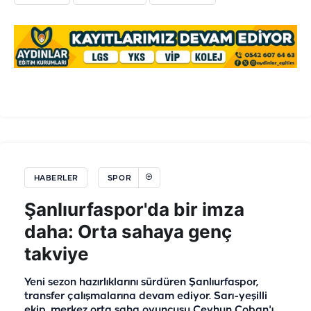
HABERLER
SPOR
Şanlıurfaspor'da bir imza
daha: Orta sahaya genç
takviye
Yeni sezon hazırlıklarını sürdüren Şanlıurfaspor,
transfer çalışmalarına devam ediyor. Sarı-yeşilli
ekip, merkez orta saha oyuncusu Ceyhun Çoban'ı